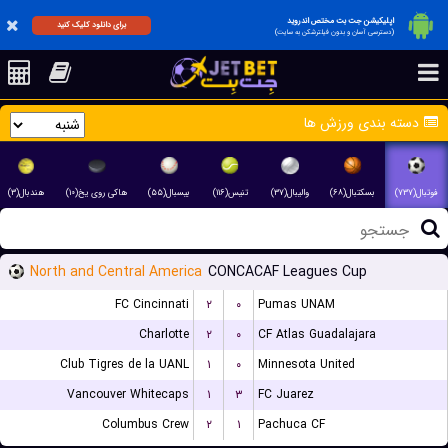
اپلیکیشن جت بت مختص اندروید
برای دانلود کلیک کنید
(دسترسی آسان و بدون فیلترشکن به سایت)
دسته بندی ورزش ها
فوتبال(۷۳۷)
بسکتبال(۶۸)
والیبال(۳۷)
تنیس(۱۱۶)
بیسبال(۵۵)
هاکی روی یخ(۱۰)
هندبال(۳)
North and Central America
CONCACAF Leagues Cup
FC Cincinnati
۲
۰
Pumas UNAM
Charlotte
۲
۰
CF Atlas Guadalajara
Club Tigres de la UANL
۱
۰
Minnesota United
Vancouver Whitecaps
۱
۳
FC Juarez
Columbus Crew
۲
۱
Pachuca CF