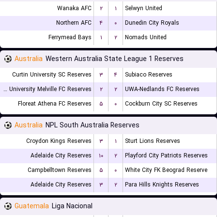
Wanaka AFC
۲
۱
Selwyn United
Northern AFC
۴
۰
Dunedin City Royals
Ferrymead Bays
۱
۲
Nomads United
Australia
Western Australia State League 1 Reserves
Curtin University SC Reserves
۳
۴
Subiaco Reserves
Murdoch University Melville FC Reserves
۲
۲
UWA-Nedlands FC Reserves
Floreat Athena FC Reserves
۵
۰
Cockburn City SC Reserves
Australia
NPL South Australia Reserves
Croydon Kings Reserves
۳
۱
Sturt Lions Reserves
Adelaide City Reserves
۱۰
۲
Playford City Patriots Reserves
Campbelltown Reserves
۵
۰
White City FK Beograd Reserve
Adelaide City Reserves
۳
۲
Para Hills Knights Reserves
Guatemala
Liga Nacional