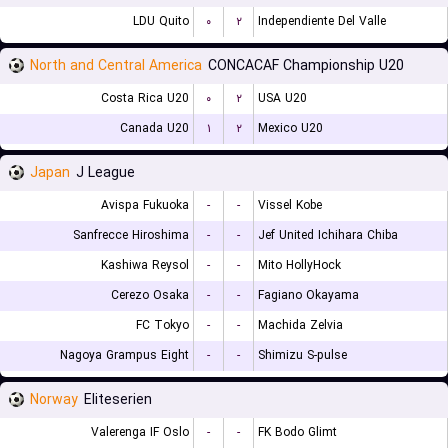
LDU Quito
۰
۲
Independiente Del Valle
North and Central America
CONCACAF Championship U20
Costa Rica U20
۰
۲
USA U20
Canada U20
۱
۲
Mexico U20
Japan
J League
Avispa Fukuoka
-
-
Vissel Kobe
Sanfrecce Hiroshima
-
-
Jef United Ichihara Chiba
Kashiwa Reysol
-
-
Mito HollyHock
Cerezo Osaka
-
-
Fagiano Okayama
FC Tokyo
-
-
Machida Zelvia
Nagoya Grampus Eight
-
-
Shimizu S-pulse
Norway
Eliteserien
Valerenga IF Oslo
-
-
FK Bodo Glimt