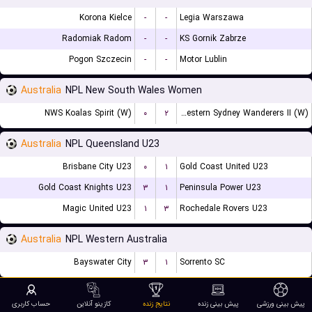
Korona Kielce
-
-
Legia Warszawa
Radomiak Radom
-
-
KS Gornik Zabrze
Pogon Szczecin
-
-
Motor Lublin
Australia
NPL New South Wales Women
NWS Koalas Spirit (W)
۰
۲
Western Sydney Wanderers II (W)
Australia
NPL Queensland U23
Brisbane City U23
۰
۱
Gold Coast United U23
Gold Coast Knights U23
۳
۱
Peninsula Power U23
Magic United U23
۱
۳
Rochedale Rovers U23
Australia
NPL Western Australia
Bayswater City
۳
۱
Sorrento SC
Scotland
Premiership
پیش بینی ورزشی
پیش بینی زنده
نتایج زنده
کازینو آنلاین
حساب کاربری