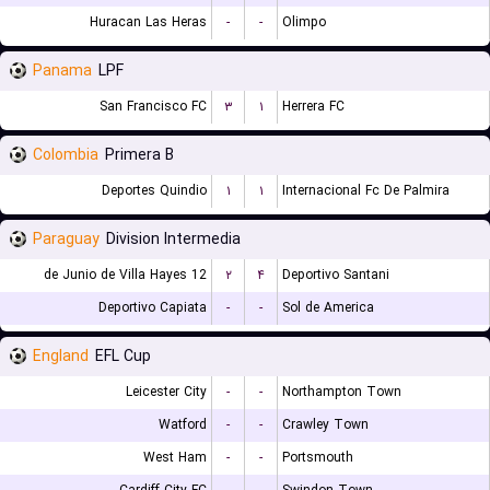
Huracan Las Heras
-
-
Olimpo
Panama
LPF
San Francisco FC
۳
۱
Herrera FC
Colombia
Primera B
Deportes Quindio
۱
۱
Internacional Fc De Palmira
Paraguay
Division Intermedia
12 de Junio de Villa Hayes
۲
۴
Deportivo Santani
Deportivo Capiata
-
-
Sol de America
England
EFL Cup
Leicester City
-
-
Northampton Town
Watford
-
-
Crawley Town
West Ham
-
-
Portsmouth