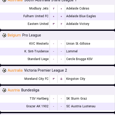
Australia
South Australia State League 1
Modbury Jets
۲
۰
Adelaide Cobras
Fulham United FC
۰
۰
Adelaide Blue Eagles
Eastern United
۳
۲
Adelaide Victory
Belgium
Pro League
KVC Westerlo
-
-
Union St.-Gilloise
K. Sint-Truidense
-
-
Lommel
Standard Liege
-
-
Cercle Brugge KSV
Australia
Victoria Premier League 2
Moreland City FC
۳
۵
Kingston City
Austria
Bundesliga
TSV Hartberg
-
-
SK Sturm Graz
Grazer AK 1902
-
-
SC Austria Lustenau