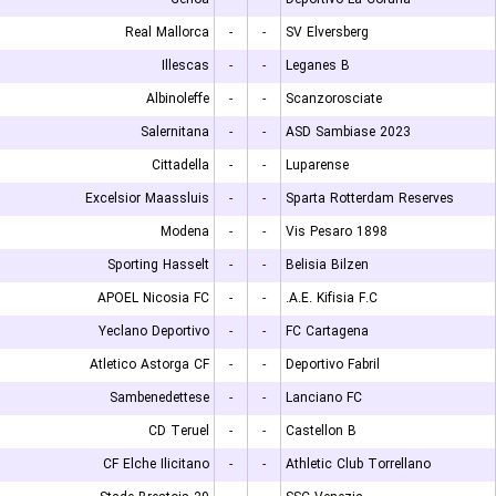
Real Mallorca
-
-
SV Elversberg
Illescas
-
-
Leganes B
Albinoleffe
-
-
Scanzorosciate
Salernitana
-
-
ASD Sambiase 2023
Cittadella
-
-
Luparense
Excelsior Maassluis
-
-
Sparta Rotterdam Reserves
Modena
-
-
Vis Pesaro 1898
Sporting Hasselt
-
-
Belisia Bilzen
APOEL Nicosia FC
-
-
A.E. Kifisia F.C.
Yeclano Deportivo
-
-
FC Cartagena
Atletico Astorga CF
-
-
Deportivo Fabril
Sambenedettese
-
-
Lanciano FC
CD Teruel
-
-
Castellon B
CF Elche Ilicitano
-
-
Athletic Club Torrellano