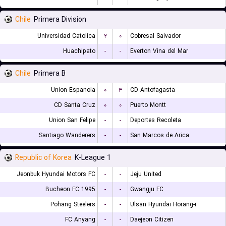
Chile
Primera Division
Universidad Catolica
۲
۰
Cobresal Salvador
Huachipato
-
-
Everton Vina del Mar
Chile
Primera B
Union Espanola
۰
۳
CD Antofagasta
CD Santa Cruz
۰
۰
Puerto Montt
Union San Felipe
-
-
Deportes Recoleta
Santiago Wanderers
-
-
San Marcos de Arica
Republic of Korea
K-League 1
Jeonbuk Hyundai Motors FC
-
-
Jeju United
Bucheon FC 1995
-
-
Gwangju FC
Pohang Steelers
-
-
Ulsan Hyundai Horang-i
FC Anyang
-
-
Daejeon Citizen