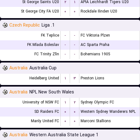
St George Saints U20
۲
۱
APIA Leichhardt Tigers U20
St George City FA U20
۰
۰
Rockdale Ilinden U20
Czech Republic
1. Liga
FK Teplice
-
-
FC Viktoria Plzen
FK Mlada Boleslav
-
-
AC Sparta Praha
FC Trinity Zlín
-
-
Bohemians 1905
Australia
Australia Cup
Heidelberg United
۱
۳
Preston Lions
Australia
NPL New South Wales
University of NSW FC
۱
۲
Sydney Olympic FC
SD Raiders FC
۰
۰
Western Sydney Wanderers NPL
Manly United FC
۰
۰
Marconi Stallions
Australia
Western Australia State League 1