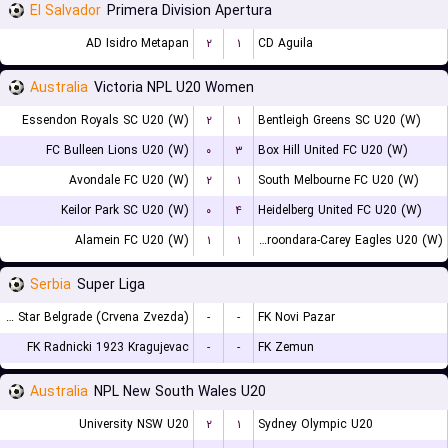
El Salvador
Primera Division Apertura
AD Isidro Metapan
۲
۱
CD Aguila
Australia
Victoria NPL U20 Women
Essendon Royals SC U20 (W)
۲
۱
Bentleigh Greens SC U20 (W)
FC Bulleen Lions U20 (W)
۰
۳
Box Hill United FC U20 (W)
Avondale FC U20 (W)
۲
۱
South Melbourne FC U20 (W)
Keilor Park SC U20 (W)
۰
۴
Heidelberg United FC U20 (W)
Alamein FC U20 (W)
۱
۱
Boroondara-Carey Eagles U20 (W)
Serbia
Super Liga
FK Red Star Belgrade (Crvena Zvezda)
-
-
FK Novi Pazar
FK Radnicki 1923 Kragujevac
-
-
FK Zemun
Australia
NPL New South Wales U20
University NSW U20
۲
۱
Sydney Olympic U20