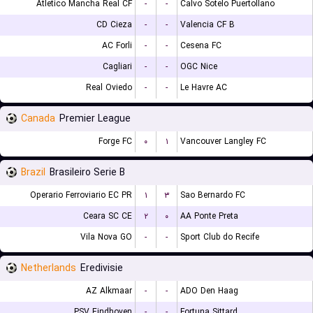
Atletico Mancha Real CF
-
-
Calvo Sotelo Puertollano
CD Cieza
-
-
Valencia CF B
AC Forli
-
-
Cesena FC
Cagliari
-
-
OGC Nice
Real Oviedo
-
-
Le Havre AC
Canada
Premier League
Forge FC
۰
۱
Vancouver Langley FC
Brazil
Brasileiro Serie B
Operario Ferroviario EC PR
۱
۳
Sao Bernardo FC
Ceara SC CE
۲
۰
AA Ponte Preta
Vila Nova GO
-
-
Sport Club do Recife
Netherlands
Eredivisie
AZ Alkmaar
-
-
ADO Den Haag
PSV Eindhoven
-
-
Fortuna Sittard