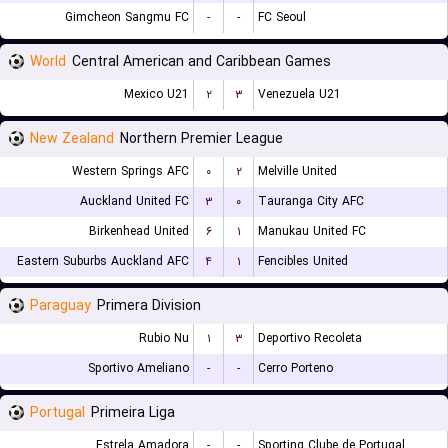
Gimcheon Sangmu FC
-
-
FC Seoul
World
Central American and Caribbean Games
Mexico U21
۲
۳
Venezuela U21
New Zealand
Northern Premier League
Western Springs AFC
۰
۲
Melville United
Auckland United FC
۳
۰
Tauranga City AFC
Birkenhead United
۶
۱
Manukau United FC
Eastern Suburbs Auckland AFC
۴
۱
Fencibles United
Paraguay
Primera Division
Rubio Nu
۱
۳
Deportivo Recoleta
Sportivo Ameliano
-
-
Cerro Porteno
Portugal
Primeira Liga
Estrela Amadora
-
-
Sporting Clube de Portugal