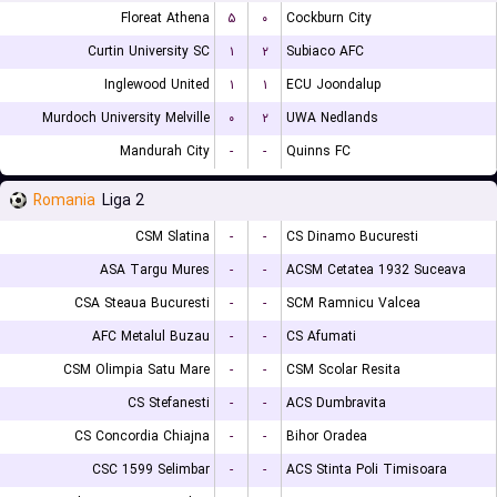
Floreat Athena
۵
۰
Cockburn City
Curtin University SC
۱
۲
Subiaco AFC
Inglewood United
۱
۱
ECU Joondalup
Murdoch University Melville
۰
۲
UWA Nedlands
Mandurah City
-
-
Quinns FC
Romania
Liga 2
CSM Slatina
-
-
CS Dinamo Bucuresti
ASA Targu Mures
-
-
ACSM Cetatea 1932 Suceava
CSA Steaua Bucuresti
-
-
SCM Ramnicu Valcea
AFC Metalul Buzau
-
-
CS Afumati
CSM Olimpia Satu Mare
-
-
CSM Scolar Resita
CS Stefanesti
-
-
ACS Dumbravita
CS Concordia Chiajna
-
-
Bihor Oradea
CSC 1599 Selimbar
-
-
ACS Stinta Poli Timisoara