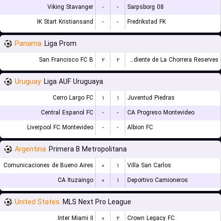
Viking Stavanger
-
-
Sarpsborg 08
IK Start Kristiansand
-
-
Fredrikstad FK
Panama
Liga Prom
San Francisco FC B
۲
۲
CA Independiente de La Chorrera Reserves
Uruguay
Liga AUF Uruguaya
Cerro Largo FC
۱
۱
Juventud Piedras
Central Espanol FC
-
-
CA Progreso Montevideo
Liverpool FC Montevideo
-
-
Albion FC
Argentina
Primera B Metropolitana
Comunicaciones de Bueno Aires
۰
۱
Villa San Carlos
CA Ituzaingo
۰
۱
Deportivo Camioneros
United States
MLS Next Pro League
Inter Miami II
۰
۲
Crown Legacy FC