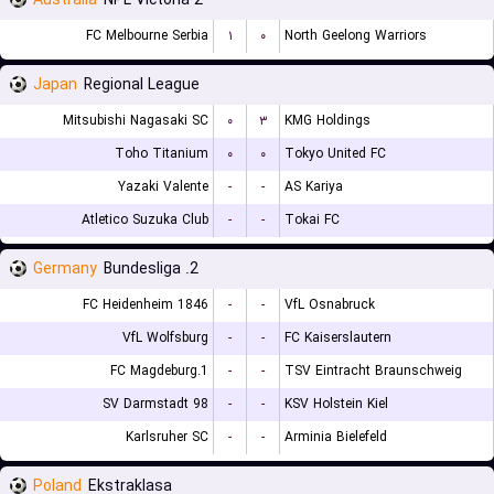
Australia
NPL Victoria 2
FC Melbourne Serbia
۱
۰
North Geelong Warriors
Japan
Regional League
Mitsubishi Nagasaki SC
۰
۳
KMG Holdings
Toho Titanium
۰
۰
Tokyo United FC
Yazaki Valente
-
-
AS Kariya
Atletico Suzuka Club
-
-
Tokai FC
Germany
2. Bundesliga
FC Heidenheim 1846
-
-
VfL Osnabruck
VfL Wolfsburg
-
-
FC Kaiserslautern
1.FC Magdeburg
-
-
TSV Eintracht Braunschweig
SV Darmstadt 98
-
-
KSV Holstein Kiel
Karlsruher SC
-
-
Arminia Bielefeld
Poland
Ekstraklasa