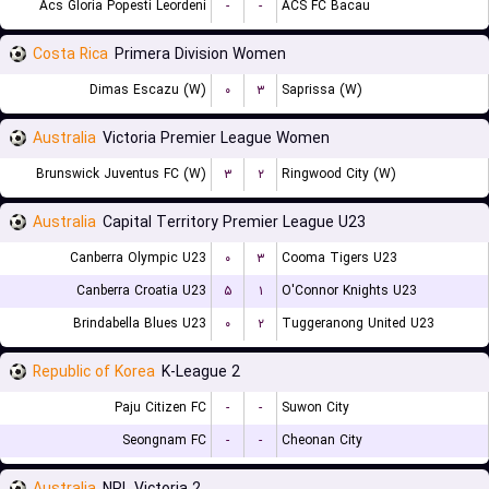
Acs Gloria Popesti Leordeni
-
-
ACS FC Bacau
Costa Rica
Primera Division Women
Dimas Escazu (W)
۰
۳
Saprissa (W)
Australia
Victoria Premier League Women
Brunswick Juventus FC (W)
۳
۲
Ringwood City (W)
Australia
Capital Territory Premier League U23
Canberra Olympic U23
۰
۳
Cooma Tigers U23
Canberra Croatia U23
۵
۱
O'Connor Knights U23
Brindabella Blues U23
۰
۲
Tuggeranong United U23
Republic of Korea
K-League 2
Paju Citizen FC
-
-
Suwon City
Seongnam FC
-
-
Cheonan City