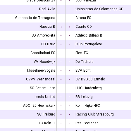
Stade Brestois 29
-
-
SSC Venezia
Real Avila
-
-
Unionistas de Salamanca CF
Gimnastic de Tarragona
-
-
Girona FC
Huesca B
۱
۰
Cuarte CD
SD Amorebieta
-
-
Athletic Bilbao B
CD Derio
-
-
Club Portugalete
Chanthaburi FC
-
-
Fleet FC
VV Noordwijk
-
-
De Treffers
IJsselmeervogels
-
-
EVV Echt
GVVV Veenendaal
-
-
SV DVS'33 Ermelo
SC Genemuiden
-
-
HHC Hardenberg
Leeds United
-
-
RB Leipzig
ADO '20 Heemskerk
-
-
Koninklijke HFC
SC Freiburg
-
-
Racing Club Strasbourg
1. FC Koln
-
-
Real Sociedad