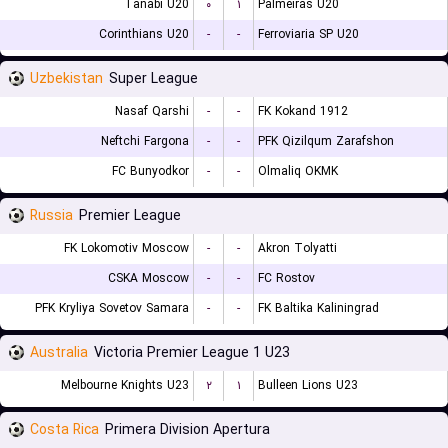
Tanabi U20
۰
۱
Palmeiras U20
Corinthians U20
-
-
Ferroviaria SP U20
Uzbekistan
Super League
Nasaf Qarshi
-
-
FK Kokand 1912
Neftchi Fargona
-
-
PFK Qizilqum Zarafshon
FC Bunyodkor
-
-
Olmaliq OKMK
Russia
Premier League
FK Lokomotiv Moscow
-
-
Akron Tolyatti
CSKA Moscow
-
-
FC Rostov
PFK Kryliya Sovetov Samara
-
-
FK Baltika Kaliningrad
Australia
Victoria Premier League 1 U23
Melbourne Knights U23
۲
۱
Bulleen Lions U23
Costa Rica
Primera Division Apertura