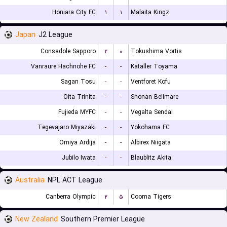
Honiara City FC
۱
۱
Malaita Kingz
Japan
J2 League
Consadole Sapporo
۲
۰
Tokushima Vortis
Vanraure Hachnohe FC
-
-
Kataller Toyama
Sagan Tosu
-
-
Ventforet Kofu
Oita Trinita
-
-
Shonan Bellmare
Fujieda MYFC
-
-
Vegalta Sendai
Tegevajaro Miyazaki
-
-
Yokohama FC
Omiya Ardija
-
-
Albirex Niigata
Jubilo Iwata
-
-
Blaublitz Akita
Australia
NPL ACT League
Canberra Olympic
۲
۵
Cooma Tigers
New Zealand
Southern Premier League