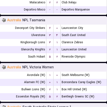
Malacateco
۲
۲
Club Xelaju
Deportivo Mixco
-
-
Deportivo Marquense
Australia
NPL Tasmania
Devonport City Strikers
۶
۰
Launceston City
Ulverstone
۳
۴
South East United
Kingborough Lions
۳
۱
Clarence Zebras
Glenorchy Knights
۲
۱
Launceston United
South Hobart
۵
۲
Riverside Olympic
Australia
NPL Victoria Women
Avondale (W)
۱
۰
South Melbourne (W)
Alamein FC (W)
۰
۱
Boroondara Carey Eagles (W)
Bulleen Lions (W)
۲
۱
Box Hill United (W)
Essendon Royals (W)
۵
۲
Bentleigh Greens SC (W)