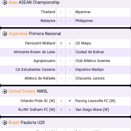
Asia
ASEAN Championship
Thailand
-
-
Myanmar
Malaysia
-
-
Philippines
Argentina
Primera Nacional
Ferrocarril Midland
۲
۰
CD Maipu
Almirante Brown de Lules
-
-
Ciudad de Bolivar
Agropecuario
-
-
Club Atletico Guemes
CA Estudiantes Caseros
-
-
Deportivo Madryn
Atletico de Rafaela
-
-
Chacarita Juniors
United States
NWSL
Orlando Pride SC (W)
۱
۳
Racing Louisville FC (W)
NJ/NY Gotham FC (W)
۱
۰
San Diego Wave (W)
Brazil
Paulista U20