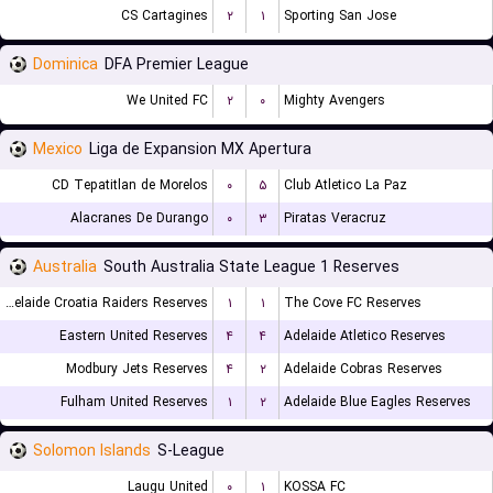
CS Cartagines
۲
۱
Sporting San Jose
Dominica
DFA Premier League
We United FC
۲
۰
Mighty Avengers
Mexico
Liga de Expansion MX Apertura
CD Tepatitlan de Morelos
۰
۵
Club Atletico La Paz
Alacranes De Durango
۰
۳
Piratas Veracruz
Australia
South Australia State League 1 Reserves
Adelaide Croatia Raiders Reserves
۱
۱
The Cove FC Reserves
Eastern United Reserves
۴
۴
Adelaide Atletico Reserves
Modbury Jets Reserves
۴
۲
Adelaide Cobras Reserves
Fulham United Reserves
۱
۲
Adelaide Blue Eagles Reserves
Solomon Islands
S-League
Laugu United
۰
۱
KOSSA FC