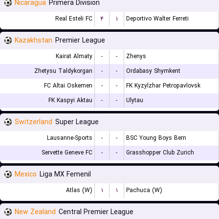
Nicaragua
Primera Division
Real Esteli FC
۴
۱
Deportivo Walter Ferreti
Kazakhstan
Premier League
Kairat Almaty
-
-
Zhenys
Zhetysu Taldykorgan
-
-
Ordabasy Shymkent
FC Altai Oskemen
-
-
FK Kyzylzhar Petropavlovsk
FK Kaspyi Aktau
-
-
Ulytau
Switzerland
Super League
Lausanne-Sports
-
-
BSC Young Boys Bern
Servette Geneve FC
-
-
Grasshopper Club Zurich
Mexico
Liga MX Femenil
Atlas (W)
۱
۱
Pachuca (W)
New Zealand
Central Premier League