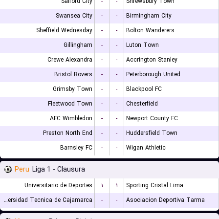
Salford City
-
-
Shrewsbury Town
Swansea City
-
-
Birmingham City
Sheffield Wednesday
-
-
Bolton Wanderers
Gillingham
-
-
Luton Town
Crewe Alexandra
-
-
Accrington Stanley
Bristol Rovers
-
-
Peterborough United
Grimsby Town
-
-
Blackpool FC
Fleetwood Town
-
-
Chesterfield
AFC Wimbledon
-
-
Newport County FC
Preston North End
-
-
Huddersfield Town
Barnsley FC
-
-
Wigan Athletic
Peru
Liga 1 - Clausura
Universitario de Deportes
۱
۱
Sporting Cristal Lima
Universidad Tecnica de Cajamarca
-
-
Asociacion Deportiva Tarma