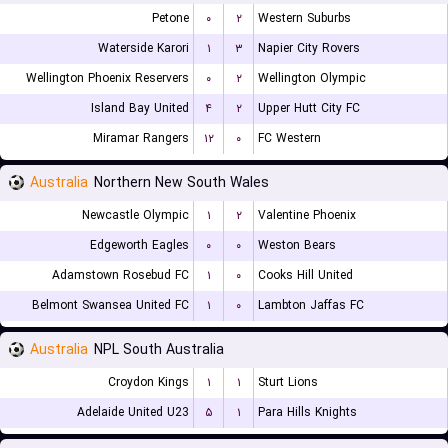
Petone
۰
۲
Western Suburbs
Waterside Karori
۱
۳
Napier City Rovers
Wellington Phoenix Reservers
۰
۲
Wellington Olympic
Island Bay United
۴
۲
Upper Hutt City FC
Miramar Rangers
۱۲
۰
FC Western
Australia
Northern New South Wales
Newcastle Olympic
۱
۲
Valentine Phoenix
Edgeworth Eagles
۰
۰
Weston Bears
Adamstown Rosebud FC
۱
۰
Cooks Hill United
Belmont Swansea United FC
۱
۰
Lambton Jaffas FC
Australia
NPL South Australia
Croydon Kings
۱
۱
Sturt Lions
Adelaide United U23
۵
۱
Para Hills Knights