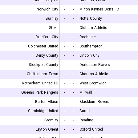
Cardiff City FC
-
-
Swindon Town
Norwich City
-
-
Milton Keynes Dons FC
Burnley
-
-
Notts County
Stoke
-
-
Oldham Athletic
Bradford City
-
-
Rochdale
Colchester United
-
-
Southampton
Derby County
-
-
Lincoln City
Stockport County
-
-
Doncaster Rovers
Cheltenham Town
-
-
Charlton Athletic
Rotherham United FC
-
-
West Bromwich
Queens Park Rangers
-
-
Millwall
Burton Albion
-
-
Blackburn Rovers
Cambridge United
-
-
Barnet
Bromley
-
-
Reading
Leyton Orient
-
-
Oxford United