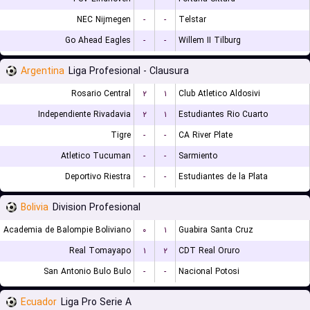
NEC Nijmegen
-
-
Telstar
Go Ahead Eagles
-
-
Willem II Tilburg
Argentina
Liga Profesional - Clausura
Rosario Central
۲
۱
Club Atletico Aldosivi
Independiente Rivadavia
۲
۱
Estudiantes Rio Cuarto
Tigre
-
-
CA River Plate
Atletico Tucuman
-
-
Sarmiento
Deportivo Riestra
-
-
Estudiantes de la Plata
Bolivia
Division Profesional
Academia de Balompie Boliviano
۰
۱
Guabira Santa Cruz
Real Tomayapo
۱
۲
CDT Real Oruro
San Antonio Bulo Bulo
-
-
Nacional Potosi
Ecuador
Liga Pro Serie A