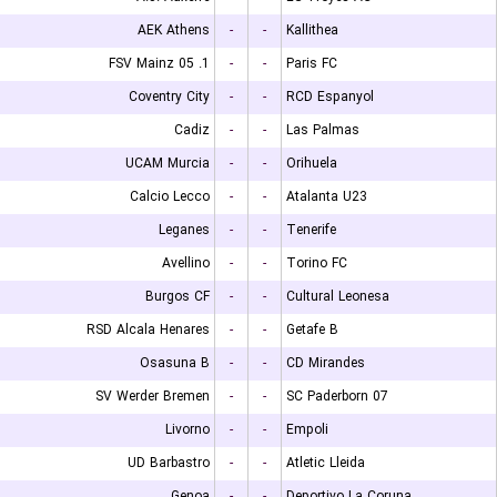
AEK Athens
-
-
Kallithea
1. FSV Mainz 05
-
-
Paris FC
Coventry City
-
-
RCD Espanyol
Cadiz
-
-
Las Palmas
UCAM Murcia
-
-
Orihuela
Calcio Lecco
-
-
Atalanta U23
Leganes
-
-
Tenerife
Avellino
-
-
Torino FC
Burgos CF
-
-
Cultural Leonesa
RSD Alcala Henares
-
-
Getafe B
Osasuna B
-
-
CD Mirandes
SV Werder Bremen
-
-
SC Paderborn 07
Livorno
-
-
Empoli
UD Barbastro
-
-
Atletic Lleida
Genoa
-
-
Deportivo La Coruna