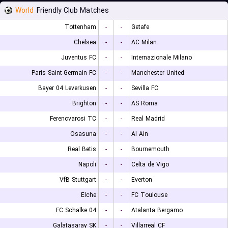
World
Friendly Club Matches
Tottenham
-
-
Getafe
Chelsea
-
-
AC Milan
Juventus FC
-
-
Internazionale Milano
Paris Saint-Germain FC
-
-
Manchester United
Bayer 04 Leverkusen
-
-
Sevilla FC
Brighton
-
-
AS Roma
Ferencvarosi TC
-
-
Real Madrid
Osasuna
-
-
Al Ain
Real Betis
-
-
Bournemouth
Napoli
-
-
Celta de Vigo
VfB Stuttgart
-
-
Everton
Elche
-
-
FC Toulouse
FC Schalke 04
-
-
Atalanta Bergamo
Galatasaray SK
-
-
Villarreal CF