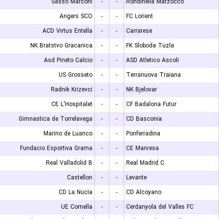
Sasso Marconi
-
-
Rondinella Marzocco
Angers SCO
-
-
FC Lorient
ACD Virtus Entella
-
-
Carrarese
NK Bratstvo Gracanica
-
-
FK Sloboda Tuzla
Asd Pineto Calcio
-
-
ASD Atletico Ascoli
US Grosseto
-
-
Terranuova Traiana
Radnik Krizevci
-
-
NK Bjelovar
CE L'Hospitalet
-
-
CF Badalona Futur
Gimnastica de Torrelavega
-
-
CD Basconia
Marino de Luanco
-
-
Ponferradina
Fundacio Esportiva Grama
-
-
CE Manresa
Real Valladolid B
-
-
Real Madrid C
Castellon
-
-
Levante
CD La Nucia
-
-
CD Alcoyano
UE Cornella
-
-
Cerdanyola del Valles FC