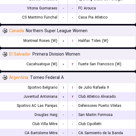
Vitoria Guimaraes
-
-
FC Arouca
CS Maritimo Funchal
-
-
Casa Pia Atletico
Canada
Northern Super League Women
Montreal Roses (W)
۰
۱
Halifax Tides (W)
El Salvador
Primera Division Women
Cacahuatique (W)
۰
۲
Fuerte San Francisco (W)
Argentina
Torneo Federal A
Sportivo Belgrano
۱
۱
9 de Julio Rafaela
Juventud Antoniana
۰
۲
Club Atletico Alvarado
Sportivo AC Las Parejas
-
-
Defensores Puerto Vilelas
Douglas Haig
-
-
San Martin Formosa
Club Villa Mitre
-
-
Club Cipolletti
CA Bartolome Mitre
-
-
CA Sarmiento de la Banda