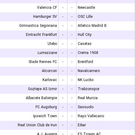
Valencia CF
-
-
Newcastle
Hamburger SV
-
-
OSC Lille
Gimnastica Segoviana
-
-
Atletico Madrid B
Eintracht Frankfurt
-
-
Hull City
Utebo
-
-
Casetas
Lumezzane
-
-
Crema 1908
Stade Rennes FC
-
-
Brentford
Alcorcon
-
-
Navalcarnero
Karlovac
-
-
NK Lucko
Goztepe AS Izmir
-
-
Trabzonspor
Albacete Balompie
-
-
Real Murcia
FC Augsburg
-
-
Sassuolo
Ipswich Town
-
-
Rayo Vallecano
Real Union Club de Irun
-
-
Eibar
A.J. Auxerre
-
-
ES Troyes AC