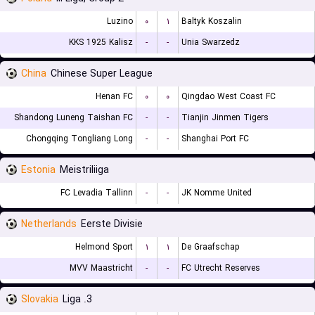
Luzino
۰
۱
Baltyk Koszalin
KKS 1925 Kalisz
-
-
Unia Swarzedz
China
Chinese Super League
Henan FC
۰
۰
Qingdao West Coast FC
Shandong Luneng Taishan FC
-
-
Tianjin Jinmen Tigers
Chongqing Tongliang Long
-
-
Shanghai Port FC
Estonia
Meistriliiga
FC Levadia Tallinn
-
-
JK Nomme United
Netherlands
Eerste Divisie
Helmond Sport
۱
۱
De Graafschap
MVV Maastricht
-
-
FC Utrecht Reserves
Slovakia
3. Liga