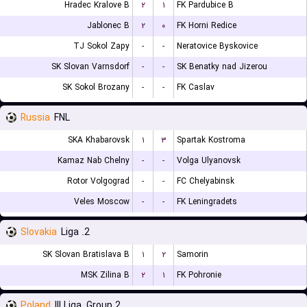
Hradec Kralove B
۲
۱
FK Pardubice B
Jablonec B
۲
۰
FK Horni Redice
TJ Sokol Zapy
-
-
Neratovice Byskovice
SK Slovan Varnsdorf
-
-
SK Benatky nad Jizerou
SK Sokol Brozany
-
-
FK Caslav
Russia
FNL
SKA Khabarovsk
۱
۳
Spartak Kostroma
Kamaz Nab Chelny
-
-
Volga Ulyanovsk
Rotor Volgograd
-
-
FC Chelyabinsk
Veles Moscow
-
-
FK Leningradets
Slovakia
2. Liga
SK Slovan Bratislava B
۱
۲
Samorin
MSK Zilina B
۲
۱
FK Pohronie
Poland
III Liga, Group 2