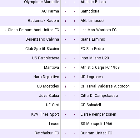
Olympique Marseille
-
-
Athletic Bilbao
AC Parma
-
-
Sampdoria
Radomiak Radom
۱
۰
AEL Limassol
Bangkok Glass Pathumthani United FC
۰
۱
Lee Man Warriors FC
Desenzano Calvina
-
-
Giana Erminio
Club Sportif Sfaxien
-
-
FC San Pedro
US Pergolettese
-
-
Inter Milano U23
Mantova
-
-
Athletic Carpi FC 1909
Haro Deportivo
۰
۱
UD Logrones
CD Mostoles
۱
۰
CF Trival Valderas Alcorcon
Juve Stabia
-
-
Citta DI Campobasso
UE Olot
-
-
CE Sabadell
KVV Thes Sport
-
-
Lierse Kempenzonen
Lecce
-
-
SS Monopoli 1966
Ratchaburi FC
-
-
Buriram United FC