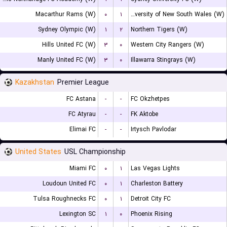
Macarthur Rams (W)
۰
۱
University of New South Wales (W)
Sydney Olympic (W)
۱
۲
Northern Tigers (W)
Hills United FC (W)
۳
۰
Western City Rangers (W)
Manly United FC (W)
۳
۰
Illawarra Stingrays (W)
Kazakhstan
Premier League
FC Astana
-
-
FC Okzhetpes
FC Atyrau
-
-
FK Aktobe
Elimai FC
-
-
Irtysch Pavlodar
United States
USL Championship
Miami FC
۰
۱
Las Vegas Lights
Loudoun United FC
۰
۱
Charleston Battery
Tulsa Roughnecks FC
۰
۱
Detroit City FC
Lexington SC
۱
۰
Phoenix Rising