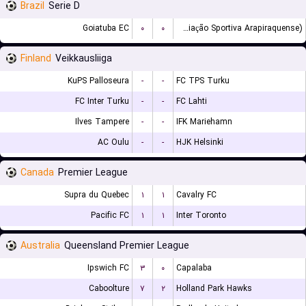
Brazil
Serie D
Goiatuba EC
۰
۰
ASA (Agremiação Sportiva Arapiraquense)
Finland
Veikkausliiga
KuPS Palloseura
-
-
FC TPS Turku
FC Inter Turku
-
-
FC Lahti
Ilves Tampere
-
-
IFK Mariehamn
AC Oulu
-
-
HJK Helsinki
Canada
Premier League
Supra du Quebec
۱
۱
Cavalry FC
Pacific FC
۱
۱
Inter Toronto
Australia
Queensland Premier League
Ipswich FC
۳
۰
Capalaba
Caboolture
۷
۲
Holland Park Hawks