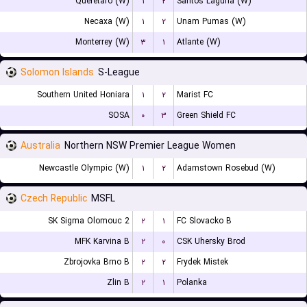
Queretaro (W)
۱
۲
Santos Laguna (W)
Necaxa (W)
۱
۲
Unam Pumas (W)
Monterrey (W)
۳
۱
Atlante (W)
Solomon Islands
S-League
Southern United Honiara
۱
۲
Marist FC
SOSA
۰
۳
Green Shield FC
Australia
Northern NSW Premier League Women
Newcastle Olympic (W)
۱
۲
Adamstown Rosebud (W)
Czech Republic
MSFL
SK Sigma Olomouc 2
۲
۱
FC Slovacko B
MFK Karvina B
۲
۰
CSK Uhersky Brod
Zbrojovka Brno B
۲
۲
Frydek Mistek
Zlin B
۲
۱
Polanka