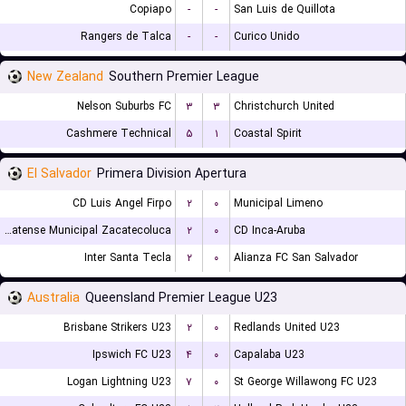
Copiapo
-
-
San Luis de Quillota
Rangers de Talca
-
-
Curico Unido
New Zealand
Southern Premier League
Nelson Suburbs FC
۳
۳
Christchurch United
Cashmere Technical
۵
۱
Coastal Spirit
El Salvador
Primera Division Apertura
CD Luis Angel Firpo
۲
۰
Municipal Limeno
CD Platense Municipal Zacatecoluca
۲
۰
CD Inca-Aruba
Inter Santa Tecla
۲
۰
Alianza FC San Salvador
Australia
Queensland Premier League U23
Brisbane Strikers U23
۲
۰
Redlands United U23
Ipswich FC U23
۴
۰
Capalaba U23
Logan Lightning U23
۷
۰
St George Willawong FC U23