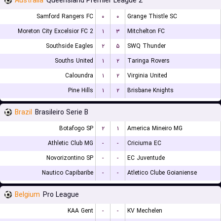
Australia
Queensland Premier League 2
Samford Rangers FC
۰
۰
Grange Thistle SC
Moreton City Excelsior FC 2
۱
۳
Mitchelton FC
Southside Eagles
۲
۵
SWQ Thunder
Souths United
۱
۲
Taringa Rovers
Caloundra
۱
۲
Virginia United
Pine Hills
۱
۲
Brisbane Knights
Brazil
Brasileiro Serie B
Botafogo SP
۲
۱
America Mineiro MG
Athletic Club MG
-
-
Criciuma EC
Novorizontino SP
-
-
EC Juventude
Nautico Capibaribe
-
-
Atletico Clube Goianiense
Belgium
Pro League
KAA Gent
-
-
KV Mechelen