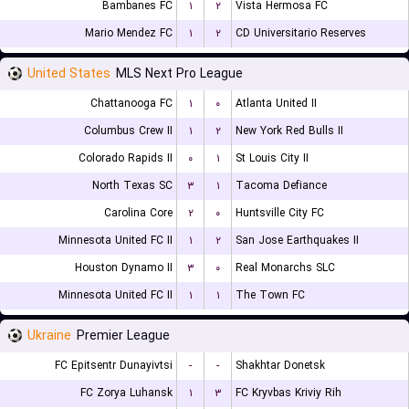
Bambanes FC
۱
۲
Vista Hermosa FC
Mario Mendez FC
۱
۲
CD Universitario Reserves
United States
MLS Next Pro League
Chattanooga FC
۱
۰
Atlanta United II
Columbus Crew II
۱
۲
New York Red Bulls II
Colorado Rapids II
۰
۱
St Louis City II
North Texas SC
۳
۱
Tacoma Defiance
Carolina Core
۲
۰
Huntsville City FC
Minnesota United FC II
۱
۲
San Jose Earthquakes II
Houston Dynamo II
۳
۰
Real Monarchs SLC
Minnesota United FC II
۱
۱
The Town FC
Ukraine
Premier League
FC Epitsentr Dunayivtsi
-
-
Shakhtar Donetsk
FC Zorya Luhansk
۱
۳
FC Kryvbas Kriviy Rih