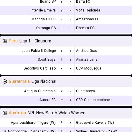
Ituano SP
۲
۰
Barra FC
Inter de Limeira
۲
۰
Volta Redonda
Maringa FC PR
-
-
Amazonas FC
Ypiranga RS
-
-
Floresta EC
Peru
Liga 1 - Clausura
Juan Pablo II College
۰
۰
Atletico Grau
Sport Boys
۱
۱
Alianza Lima
Deportivo Garcilaso
-
-
UCV Moquegua
Guatemala
Liga Nacional
Antigua Guatemala
۲
۰
Guastatoya
Aurora FC
۳
۱
CSD Comunicaciones
Australia
NPL New South Wales Women
Apia Leichhardt Tigers (W)
۴
۲
Gladesville Ravens (W)
Bulls Northbridge FC Academy (W)
۱
۱
Sydney University FC (W)