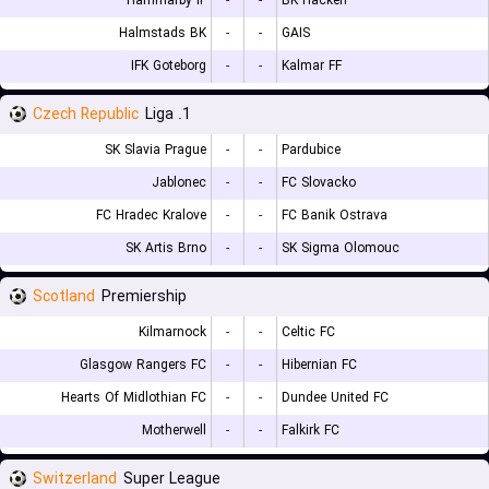
Hammarby IF
-
-
BK Hacken
Halmstads BK
-
-
GAIS
IFK Goteborg
-
-
Kalmar FF
Czech Republic
1. Liga
SK Slavia Prague
-
-
Pardubice
Jablonec
-
-
FC Slovacko
FC Hradec Kralove
-
-
FC Banik Ostrava
SK Artis Brno
-
-
SK Sigma Olomouc
Scotland
Premiership
Kilmarnock
-
-
Celtic FC
Glasgow Rangers FC
-
-
Hibernian FC
Hearts Of Midlothian FC
-
-
Dundee United FC
Motherwell
-
-
Falkirk FC
Switzerland
Super League