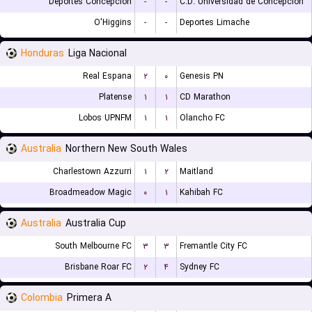
Deportes Concepcion
-
-
C.D. Universidad de Concepcion
O'Higgins
-
-
Deportes Limache
Honduras
Liga Nacional
Real Espana
۲
۰
Genesis PN
Platense
۱
۱
CD Marathon
Lobos UPNFM
۱
۱
Olancho FC
Australia
Northern New South Wales
Charlestown Azzurri
۱
۲
Maitland
Broadmeadow Magic
۰
۱
Kahibah FC
Australia
Australia Cup
South Melbourne FC
۳
۳
Fremantle City FC
Brisbane Roar FC
۲
۴
Sydney FC
Colombia
Primera A