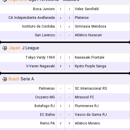
Boca Juniors
۱
۱
Velez Sarsfield
CA Independiente Avellaneda
۰
۱
Platense
Instituto de Cordoba
۱
۰
Gimnasia Mendoza
San Lorenzo
-
-
Atletico Huracan
Japan
J League
Tokyo Verdy 1969
۱
۱
Kawasaki Frontale
V-Varen Nagasaki
۲
۱
Kyoto Purple Sanga
Brazil
Serie A
Palmeiras
-
-
SC Internacional RS
Cruzeiro MG
-
-
Mirassol FC
Botafogo RJ
۱
۱
Fluminense RJ
EC Bahia
-
-
Vasco da Gama RJ
Remo PA
۲
۲
Atletico Mineiro