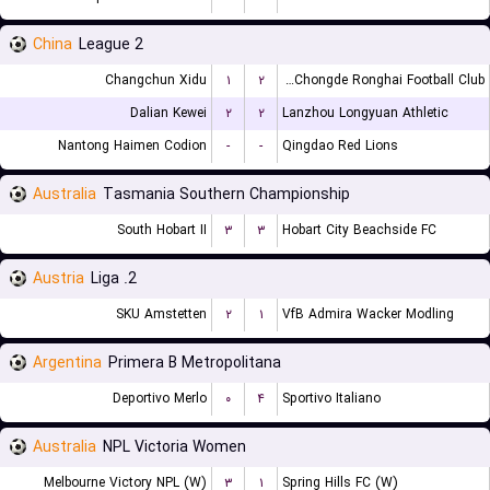
China
League 2
Changchun Xidu
۱
۲
Shanxi Chongde Ronghai Football Club
Dalian Kewei
۲
۲
Lanzhou Longyuan Athletic
Nantong Haimen Codion
-
-
Qingdao Red Lions
Australia
Tasmania Southern Championship
South Hobart II
۳
۳
Hobart City Beachside FC
Austria
2. Liga
SKU Amstetten
۲
۱
VfB Admira Wacker Modling
Argentina
Primera B Metropolitana
Deportivo Merlo
۰
۴
Sportivo Italiano
Australia
NPL Victoria Women
Melbourne Victory NPL (W)
۳
۱
Spring Hills FC (W)