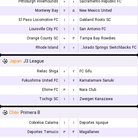
Pittsburgh Riverhounds
۰
۰
Sacramento Republic FC
Monterey Bay
۲
۵
New Mexico United
El Paso Locomotive FC
۱
۰
Oakland Roots SC
Louisville City FC
۱
۱
San Antonio FC
Orange County SC
۰
۳
Tampa Bay Rowdies
Rhode Island
۲
۰
Colorado Springs Switchbacks FC
Japan
J3 League
Reilac Shiga
۰
۲
FC Gifu
Fukushima United FC
۱
۲
Kamatamare Sanuki
Ehime FC
۳
۰
Nara Club
Tochigi SC
۱
۱
Zweigen Kanazawa
Chile
Primera B
Cobreloa Calama
۱
۱
Deportes Iquique
Deportes Temuco
۳
۴
Magallanes