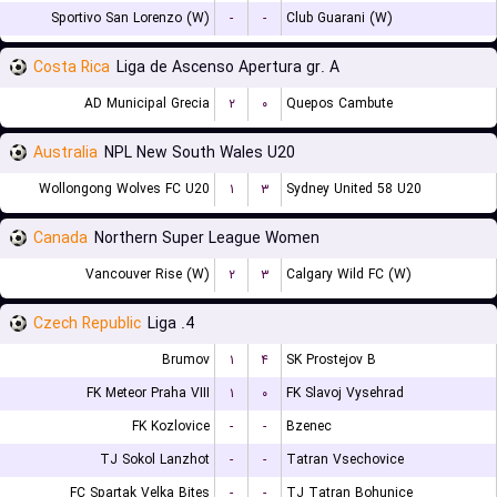
Sportivo San Lorenzo (W)
-
-
Club Guarani (W)
Costa Rica
Liga de Ascenso Apertura gr. A
AD Municipal Grecia
۲
۰
Quepos Cambute
Australia
NPL New South Wales U20
Wollongong Wolves FC U20
۱
۳
Sydney United 58 U20
Canada
Northern Super League Women
Vancouver Rise (W)
۲
۳
Calgary Wild FC (W)
Czech Republic
4. Liga
Brumov
۱
۴
SK Prostejov B
FK Meteor Praha VIII
۱
۰
FK Slavoj Vysehrad
FK Kozlovice
-
-
Bzenec
TJ Sokol Lanzhot
-
-
Tatran Vsechovice
FC Spartak Velka Bites
-
-
TJ Tatran Bohunice