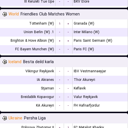
III Keruleti Tue Upe
-
-
BKV Elore
World
Friendlies Club Matches Women
Tottenham (W)
۱
۰
Granada (W)
1. Union Berlin (W)
-
-
Inter Milano (W)
Brighton & Hove Albion (W)
۰
۰
Paris Saint Germain (W)
FC Bayern Munchen (W)
-
-
Paris FC (W)
Iceland
Besta deild karla
Vikingur Reykjavik
-
-
IBV Vestmannaeyjar
IA Akranes
-
-
Thor Akureyri
Stjarnan
-
-
Keflavik
Breidablik Kopavogur
-
-
Valur Reykjavik
KA Akureyri
-
-
FH Hafnarfjordur
Ukraine
Persha Liga
Polissya Zhytomyr II
۰
۱
FC Metalist Kharkiv