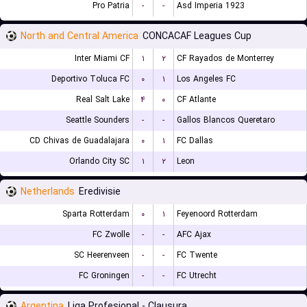
Pro Patria
-
-
Asd Imperia 1923
North and Central America
CONCACAF Leagues Cup
Inter Miami CF
۱
۲
CF Rayados de Monterrey
Deportivo Toluca FC
۰
۱
Los Angeles FC
Real Salt Lake
۴
۰
CF Atlante
Seattle Sounders
-
-
Gallos Blancos Queretaro
CD Chivas de Guadalajara
۰
۱
FC Dallas
Orlando City SC
۱
۲
Leon
Netherlands
Eredivisie
Sparta Rotterdam
۰
۱
Feyenoord Rotterdam
FC Zwolle
-
-
AFC Ajax
SC Heerenveen
-
-
FC Twente
FC Groningen
-
-
FC Utrecht
Argentina
Liga Profesional - Clausura