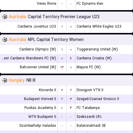
Veres Rivne
-
-
FC Dynamo Kiev
Australia
Capital Territory Premier League U23
Canberra Juventus U23
۱
۰
Canberra White Eagles U23
Australia
NPL Capital Territory Women
Canberra Olympic (W)
۱
۰
Tuggeranong United (W)
West Canberra Wanderers FC (W)
۰
۸
Canberra Croatia (W)
Belconnen United (W)
۱۳
۰
Majura FC (W)
Hungary
NB III
Kisvarda II
۲
۲
Diosgyori VTK II
Budapest Honved II
۲
۳
Szeged-Csanad Grosics II
Puskas Academy II
۰
۴
FC Tatabanya
MTK Budapest II
-
-
Szekszardi Ufc
Szombathelyi Haladas
-
-
Balatonalmadi SE