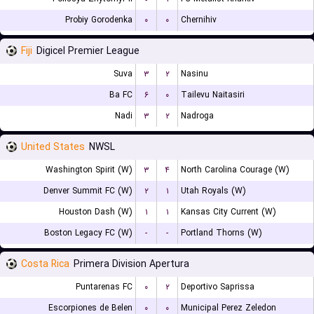
Probiy Gorodenka
۰
۰
Chernihiv
Fiji
Digicel Premier League
Suva
۳
۲
Nasinu
Ba FC
۶
۰
Tailevu Naitasiri
Nadi
۳
۲
Nadroga
United States
NWSL
Washington Spirit (W)
۳
۴
North Carolina Courage (W)
Denver Summit FC (W)
۲
۱
Utah Royals (W)
Houston Dash (W)
۱
۱
Kansas City Current (W)
Boston Legacy FC (W)
-
-
Portland Thorns (W)
Costa Rica
Primera Division Apertura
Puntarenas FC
۰
۲
Deportivo Saprissa
Escorpiones de Belen
۰
۰
Municipal Perez Zeledon