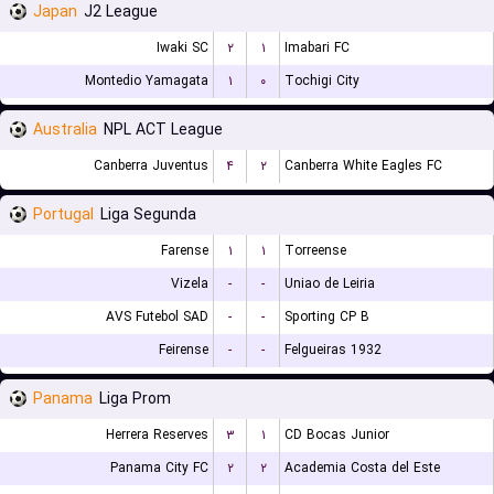
Japan
J2 League
Iwaki SC
۲
۱
Imabari FC
Montedio Yamagata
۱
۰
Tochigi City
Australia
NPL ACT League
Canberra Juventus
۴
۲
Canberra White Eagles FC
Portugal
Liga Segunda
Farense
۱
۱
Torreense
Vizela
-
-
Uniao de Leiria
AVS Futebol SAD
-
-
Sporting CP B
Feirense
-
-
Felgueiras 1932
Panama
Liga Prom
Herrera Reserves
۳
۱
CD Bocas Junior
Panama City FC
۲
۲
Academia Costa del Este