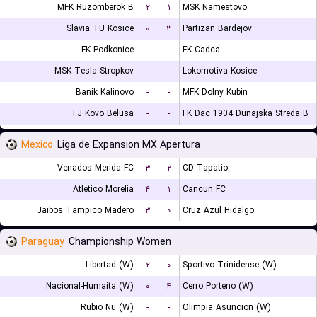
MFK Ruzomberok B
۲
۱
MSK Namestovo
Slavia TU Kosice
۰
۳
Partizan Bardejov
FK Podkonice
-
-
FK Cadca
MSK Tesla Stropkov
-
-
Lokomotiva Kosice
Banik Kalinovo
-
-
MFK Dolny Kubin
TJ Kovo Belusa
-
-
FK Dac 1904 Dunajska Streda B
Mexico
Liga de Expansion MX Apertura
Venados Merida FC
۳
۲
CD Tapatio
Atletico Morelia
۴
۱
Cancun FC
Jaibos Tampico Madero
۳
۰
Cruz Azul Hidalgo
Paraguay
Championship Women
Libertad (W)
۲
۰
Sportivo Trinidense (W)
Nacional-Humaita (W)
۰
۴
Cerro Porteno (W)
Rubio Nu (W)
-
-
Olimpia Asuncion (W)