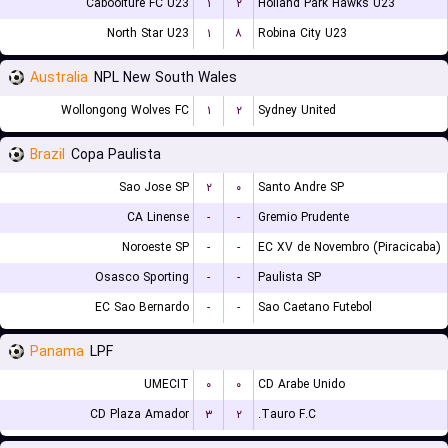
Caboolture FC U23
۱
۲
Holland Park Hawks U23
North Star U23
۱
۸
Robina City U23
Australia
NPL New South Wales
Wollongong Wolves FC
۱
۲
Sydney United
Brazil
Copa Paulista
Sao Jose SP
۲
۰
Santo Andre SP
CA Linense
-
-
Gremio Prudente
Noroeste SP
-
-
EC XV de Novembro (Piracicaba)
Osasco Sporting
-
-
Paulista SP
EC Sao Bernardo
-
-
Sao Caetano Futebol
Panama
LPF
UMECIT
۰
۰
CD Arabe Unido
CD Plaza Amador
۳
۲
Tauro F.C.