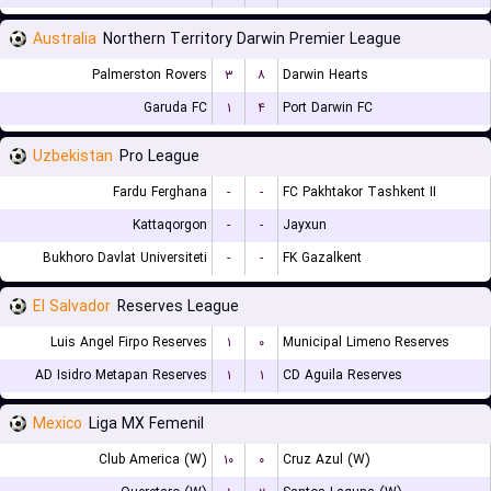
Australia
Northern Territory Darwin Premier League
Palmerston Rovers
۳
۸
Darwin Hearts
Garuda FC
۱
۴
Port Darwin FC
Uzbekistan
Pro League
Fardu Ferghana
-
-
FC Pakhtakor Tashkent II
Kattaqorgon
-
-
Jayxun
Bukhoro Davlat Universiteti
-
-
FK Gazalkent
El Salvador
Reserves League
Luis Angel Firpo Reserves
۱
۰
Municipal Limeno Reserves
AD Isidro Metapan Reserves
۱
۱
CD Aguila Reserves
Mexico
Liga MX Femenil
Club America (W)
۱۰
۰
Cruz Azul (W)