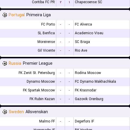
Coritiba FC PR
۲
۱
Chapecoense SC
Portugal
Primeira Liga
FC Porto
-
-
FC Alverca
SL Benfica
-
-
Academico Viseu
Moreirense
-
-
SC Braga
Gil Vicente
-
-
Rio Ave
Russia
Premier League
FK Zenit St. Petersburg
-
-
Rodina Moscow
Dynamo Moscow
-
-
FC Dynamo Makhachkala
FK Spartak Moscow
-
-
FK Krasnodar
FK Rubin Kazan
-
-
Gazovik Orenburg
Sweden
Allsvenskan
Malmo FF
-
-
Degerfors IF