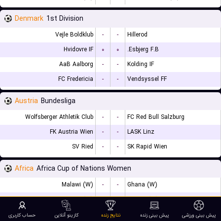
Denmark
1st Division
Vejle Boldklub
-
-
Hillerod
Hvidovre IF
۰
۰
Esbjerg F.B.
AaB Aalborg
-
-
Kolding IF
FC Fredericia
-
-
Vendsyssel FF
Austria
Bundesliga
Wolfsberger Athletik Club
-
-
FC Red Bull Salzburg
FK Austria Wien
-
-
LASK Linz
SV Ried
-
-
SK Rapid Wien
Africa
Africa Cup of Nations Women
Malawi (W)
-
-
Ghana (W)
Cameroon (W)
-
-
Nigeria (W)
پیش بینی ورزشی
پیش بینی زنده
نتایج زنده
کازینو آنلاین
حساب کاربری