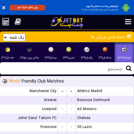
اپلیکیشن جت بت مختص اندروید
برای دانلود کلیک کنید
(دسترسی آسان و بدون فیلترشکن به سایت)
دسته بندی ورزش ها
فوتبال(۵۵۸)
بسکتبال(۹۹)
والیبال(۳۳)
تنیس(۱۳۲)
بیسبال(۷۳)
هاکی روی یخ(۱۷)
هندبال(۲۲)
World
Friendly Club Matches
Manchester City
۰
۰
Atletico Madrid
Arsenal
-
-
Borussia Dortmund
Liverpool
-
-
AS Monaco
Johor Darul Takzim FC
-
-
Chelsea
Frosinone
-
-
SS Lazio