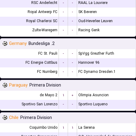
RSC Anderlecht
-
-
RAAL La Louviere
Royal Antwerp FC
-
-
SK Beveren
Royal Charleroi SC
-
-
Oud-Heverlee Leuven
Zulte-Waregem
-
-
Racing Genk
Germany
2. Bundesliga
FC St. Pauli
-
-
SpVgg Greuther Furth
FC Energie Cottbus
-
-
Hannover 96
FC Nurnberg
-
-
1.FC Dynamo Dresden
Paraguay
Primera Division
2 de Mayo
۱
۰
Olimpia Asuncion
Sportivo San Lorenzo
-
-
Sportivo Luqueno
Chile
Primera Division
Coquimbo Unido
۱
۱
La Serena