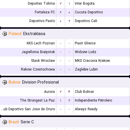
Deportes Tolima
۲
۱
Inter Bogota
Fortaleza FC
۲
۰
Cucuta Deportivo
Deportivo Pasto
۰
۲
Deportivo Cali
Poland
Ekstraklasa
KKS Lech Poznan
-
-
Piast Gliwice
Jagiellonia Białystok
-
-
Widzew Lodz
Slask Wroclaw
-
-
MKS Cracovia Krakow
Rakow Czestochowa
-
-
Zaglebie Lubin
Bolivia
Division Profesional
Aurora
۲
۴
Club Bolivar
The Strongest La Paz
۱
۲
Independiente Petrolero
GV Club Deportivo San Jose de Oruro
-
-
Always Ready
Brazil
Serie C