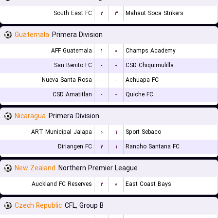
South East FC
۲
۳
Mahaut Soca Strikers
Guatemala
Primera Division
AFF Guatemala
۱
۰
Champs Academy
San Benito FC
-
-
CSD Chiquimulilla
Nueva Santa Rosa
-
-
Achuapa FC
CSD Amatitlan
-
-
Quiche FC
Nicaragua
Primera Division
ART Municipal Jalapa
۰
۱
Sport Sebaco
Diriangen FC
۲
۱
Rancho Santana FC
New Zealand
Northern Premier League
Auckland FC Reserves
۲
۰
East Coast Bays
Czech Republic
CFL, Group B