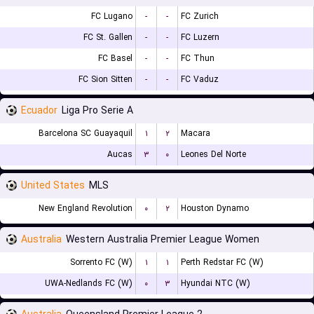
FC Lugano
-
-
FC Zurich
FC St. Gallen
-
-
FC Luzern
FC Basel
-
-
FC Thun
FC Sion Sitten
-
-
FC Vaduz
Ecuador
Liga Pro Serie A
Barcelona SC Guayaquil
۱
۲
Macara
Aucas
۳
۰
Leones Del Norte
United States
MLS
New England Revolution
۰
۲
Houston Dynamo
Australia
Western Australia Premier League Women
Sorrento FC (W)
۱
۱
Perth Redstar FC (W)
UWA-Nedlands FC (W)
۰
۳
Hyundai NTC (W)