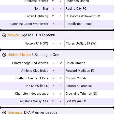
Brisbane Strikers
۳
۰
Redlands United
North Star
۱
۰
Robina City FC
Logan Lightning
۴
۱
St. George Willawong FC
Sunshine Coast Wanderers
۲
۱
Broadbeach United
Mexico
Liga MX U19 Femenil
Necaxa U19 (W)
۰
۰
Tigres UANL U19 (W)
United States
USL League One
Chattanooga Red Wolves
۱
۳
Union Omaha
Athletic Club Boise
۲
۱
Forward Madison FC
Portland Hearts of Pine
۰
۲
Corpus Christi
One Knoxville SC
۲
۱
Sarasota Paradise
Charlotte Independence
۱
۰
Greenville Triumph SC
Antelope Valley Alta
۳
۰
Fort Wayne FC
Dominica
DFA Premier League