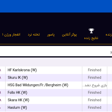
نده
پوکر آنلاین
پاسور
تخته نرد
انفجار ورژن ۱
نتایج زنده
۸
HF Karlskrona (W)
Finished
۸
Skuru IK (W)
Finished
HSG Bad Wildungen/Fr./Bergheim (W)
بازی شروع نشده است
۹
Follo HK (W)
Finished
۸
Skara HK (W)
Finished
۰
Haslum (W)
Finished