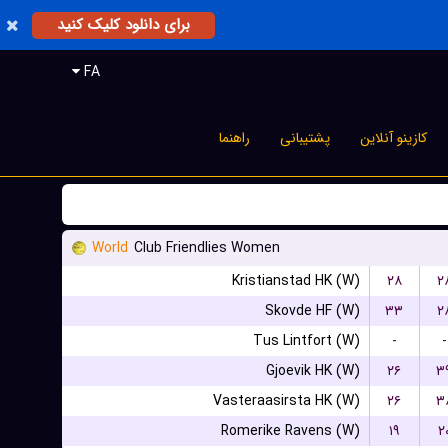
برای دانلود کلیک کنید
FA
کازینو آنلاین
پشتیبانی
راهنما
World
Club Friendlies Women
Kristianstad HK (W)
۲۸
۲
Skovde HF (W)
۳۳
۲
Tus Lintfort (W)
-
-
Gjoevik HK (W)
۲۶
۳
Vasteraasirsta HK (W)
۲۶
۳
Romerike Ravens (W)
۱۹
۲