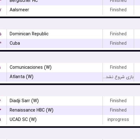
۳
Bergischer HC
Finished
۷
Aalsmeer
Finished
۵
Dominican Republic
Finished
۴
Cuba
Finished
۱
Comunicaciones (W)
Finished
Atlanta (W)
بازی شروع نشده است
۶
Diadji Sarr (W)
Finished
۳
Renaissance HBC (W)
Finished
۱
UCAD SC (W)
inprogress