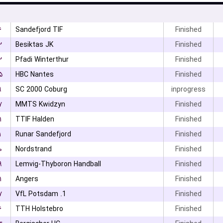
۶
Sandefjord TIF
Finished
۲
Besiktas JK
Finished
۲
Pfadi Winterthur
Finished
۵
HBC Nantes
Finished
۹
SC 2000 Coburg
inprogress
۷
MMTS Kwidzyn
Finished
۱
TTIF Halden
Finished
۱
Runar Sandefjord
Finished
۰
Nordstrand
Finished
۹
Lemvig-Thyboron Handball
Finished
۱
Angers
Finished
۷
1. VfL Potsdam
Finished
۶
TTH Holstebro
Finished