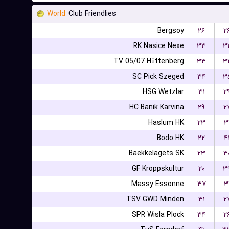
World
Club Friendlies
Bergsoy
۲۶
۲
RK Nasice Nexe
۳۳
۳
TV 05/07 Hüttenberg
۳۳
۳
SC Pick Szeged
۳۴
۳
HSG Wetzlar
۳۱
۲
HC Banik Karvina
۲۹
۲
Haslum HK
۲۳
۳
Bodo HK
۲۲
۴
Baekkelagets SK
۲۳
۳
GF Kroppskultur
۲۰
۳
Massy Essonne
۳۷
۳
TSV GWD Minden
۳۱
۲
SPR Wisla Plock
۳۴
۲