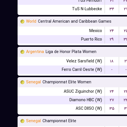
TuS Ferndorf
۴۱
۳
TuS N-Lubbecke
۳۴
۲
World
Central American and Caribbean Games
Mexico
۲۴
۲
Puerto Rico
۲۹
۳
Argentina
Liga de Honor Plata Women
Velez Sarsfield (W)
۱۸
۲
Ferro Carril Oeste (W)
-
-
Senegal
Championnat Elite Women
ASUC Ziguinchor (W)
۲۴
۲
Diamono HBC (W)
۲۷
۲
ASC DIISO (W)
۳۵
۳
Senegal
Championnat Elite