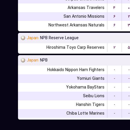
Arkansas Travelers
۴
۰
San Antonio Missions
۶
۲
Northwest Arkansas Naturals
۶
Japan
NPB Reserve League
Hiroshima Toyo Carp Reserves
۲
۵
Japan
NPB
Hokkaido Nippon Ham Fighters
-
-
Yomiuri Giants
-
-
Yokohama BayStars
-
-
Seibu Lions
-
-
Hanshin Tigers
-
-
Chiba Lotte Marines
-
-