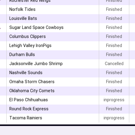
۳
Rochester Red Wings
Finished
Norfolk Tides
Finished
Louisville Bats
Finished
۸
Sugar Land Space Cowboys
Finished
Columbus Clippers
Finished
Lehigh Valley IronPigs
Finished
Durham Bulls
Finished
Jacksonville Jumbo Shrimp
Cancelled
Nashville Sounds
Finished
۰
Omaha Storm Chasers
Finished
Oklahoma City Comets
Finished
El Paso Chihuahuas
inprogress
Round Rock Express
Finished
Tacoma Rainiers
inprogress