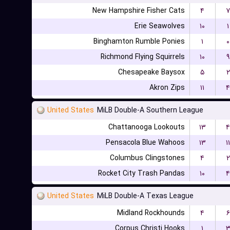
New Hampshire Fisher Cats
۴
۷
Erie Seawolves
۱۰
۱
Binghamton Rumble Ponies
۱
۰
Richmond Flying Squirrels
۱۰
۹
Chesapeake Baysox
۵
۲
Akron Zips
۱۱
۴
United States
MiLB Double-A Southern League
Chattanooga Lookouts
۱۳
۴
Pensacola Blue Wahoos
۱۳
۱۱
Columbus Clingstones
۴
۲
Rocket City Trash Pandas
۱۰
۴
United States
MiLB Double-A Texas League
Midland Rockhounds
۴
۶
Corpus Christi Hooks
۱