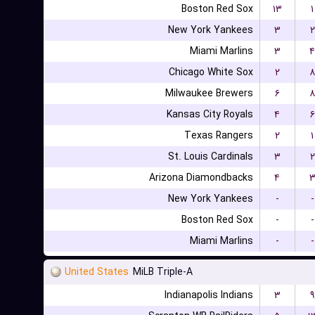
Boston Red Sox
۱۳
۱
New York Yankees
۳
۲
Miami Marlins
۳
۴
Chicago White Sox
۲
۸
Milwaukee Brewers
۶
۸
Kansas City Royals
۴
۶
Texas Rangers
۲
۱
St. Louis Cardinals
۳
۲
Arizona Diamondbacks
۴
New York Yankees
-
-
Boston Red Sox
-
-
Miami Marlins
-
-
United States
MiLB Triple-A
Indianapolis Indians
۳
۹