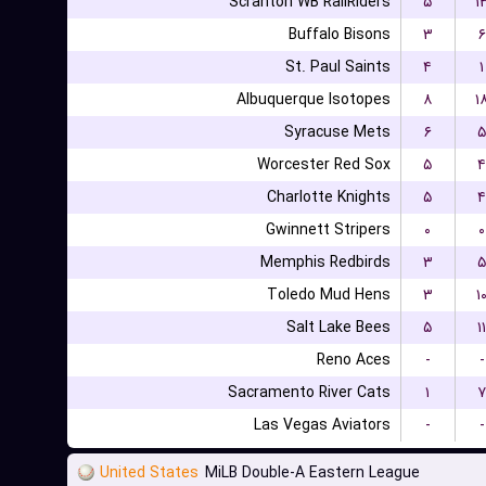
Scranton WB RailRiders
۵
۱
Buffalo Bisons
۳
۶
St. Paul Saints
۴
۱
Albuquerque Isotopes
۸
۱
Syracuse Mets
۶
۵
Worcester Red Sox
۵
۴
Charlotte Knights
۵
۴
Gwinnett Stripers
۰
۰
Memphis Redbirds
۳
۵
Toledo Mud Hens
۳
۱
Salt Lake Bees
۵
۱۱
Reno Aces
-
-
Sacramento River Cats
۱
۷
Las Vegas Aviators
-
-
United States
MiLB Double-A Eastern League