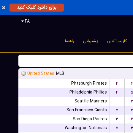
برای دانلود کلیک کنید
FA
کازینو آنلاین
پشتیبانی
راهنما
United States
MLB
Pittsburgh Pirates
۴
۶
Philadelphia Phillies
۴
۵
Seattle Mariners
۱
۲
San Francisco Giants
۵
۲
San Diego Padres
۳
۶
Washington Nationals
۵