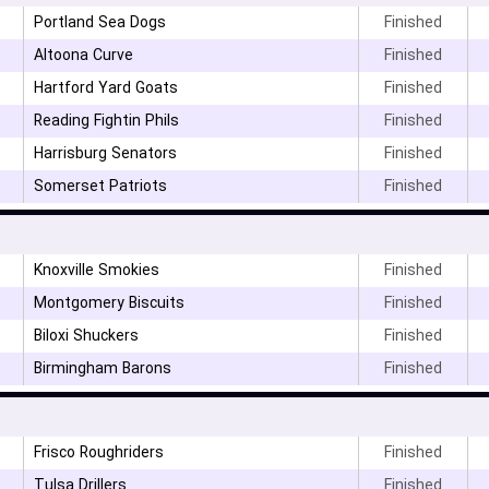
Portland Sea Dogs
Finished
Altoona Curve
Finished
Hartford Yard Goats
Finished
Reading Fightin Phils
Finished
Harrisburg Senators
Finished
Somerset Patriots
Finished
Knoxville Smokies
Finished
Montgomery Biscuits
Finished
Biloxi Shuckers
Finished
Birmingham Barons
Finished
Frisco Roughriders
Finished
۳
Tulsa Drillers
Finished