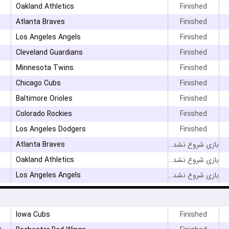
Oakland Athletics
Finished
Atlanta Braves
Finished
Los Angeles Angels
Finished
Cleveland Guardians
Finished
Minnesota Twins
Finished
Chicago Cubs
Finished
Baltimore Orioles
Finished
Colorado Rockies
Finished
۳
Los Angeles Dodgers
Finished
Atlanta Braves
بازی شروع نشده است
Oakland Athletics
بازی شروع نشده است
Los Angeles Angels
بازی شروع نشده است
Iowa Cubs
Finished