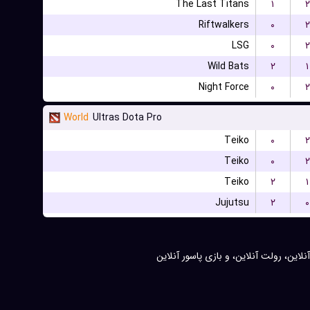
The Last Titans
۱
۲
Riftwalkers
۰
۲
LSG
۰
۲
Wild Bats
۲
۱
Night Force
۰
۲
World
Ultras Dota Pro
Teiko
۰
۲
Teiko
۰
۲
Teiko
۲
۱
Jujutsu
۲
۰
نلاین، رولت آنلاین، و بازی پاسور آنلاین