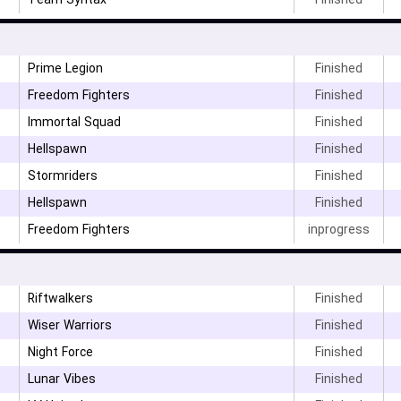
Team Syntax
Finished
Prime Legion
Finished
Freedom Fighters
Finished
Immortal Squad
Finished
Hellspawn
Finished
Stormriders
Finished
Hellspawn
Finished
Freedom Fighters
inprogress
Riftwalkers
Finished
Wiser Warriors
Finished
Night Force
Finished
Lunar Vibes
Finished