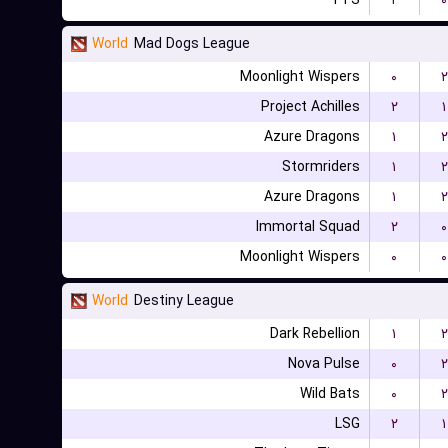
FTS
۲
۰
World
Mad Dogs League
Moonlight Wispers
۰
۲
Project Achilles
۲
۱
Azure Dragons
۱
۲
Stormriders
۱
۲
Azure Dragons
۱
۲
Immortal Squad
۲
۰
Moonlight Wispers
۰
۰
World
Destiny League
Dark Rebellion
۱
۲
Nova Pulse
۰
۲
Wild Bats
۰
۲
LSG
۲
۱