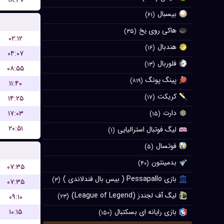
۱۸:۳۰
بیسبال
(۶۱)
هاکی روی یخ
(۳۵)
۰۲:۱۲
هندبال
(۱۶)
۰۴:۰۷
فلوربال
(۱۳)
۰۸:۵۵
پینگ پونگ
(۸۱۹)
۱۱:۴۰
کریکت
(۱۷)
۱۴:۲۵
دارت
۱۷:۰۳
(۱۵)
۲۰:۵۱
لیگ فوتبال استرالیایی
(۱)
فوتسال
(۵)
بدمینتون
(۴۰)
۰۷:۳۵
بازی Pessapallo ( بیس بال فندلاندی )
(۳)
۰۷:۳۵
لیگ آف لجندز (League of Legend)
۰۹:۱۰
(۲۳)
۱۰:۱۵
بازی رایانه ای بسکتبال
(۱۵۰)