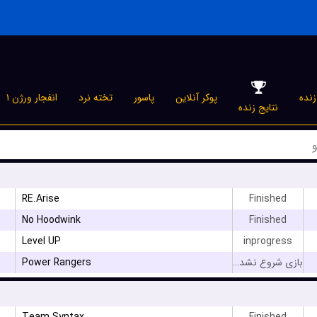
نده
پوکر آنلاین
پاسور
تخته نرد
انفجار ورژن ۱
نتایج زنده
RE.Arise
Finished
No Hoodwink
Finished
Level UP
inprogress
Power Rangers
بازی شروع نشده است