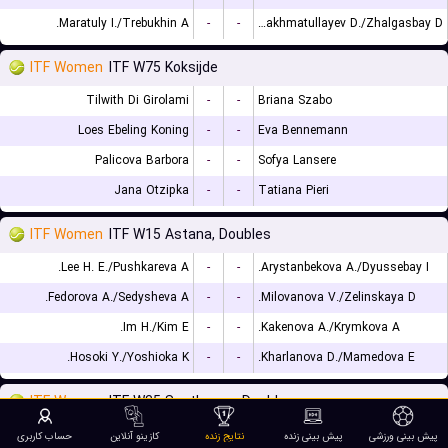
Maratuly I./Trebukhin A.
-
-
Rakhmatullayev D./Zhalgasbay D.
ITF Women
ITF W75 Koksijde
Tilwith Di Girolami
-
-
Briana Szabo
Loes Ebeling Koning
-
-
Eva Bennemann
Palicova Barbora
-
-
Sofya Lansere
Jana Otzipka
-
-
Tatiana Pieri
ITF Women
ITF W15 Astana, Doubles
Lee H. E./Pushkareva A.
-
-
Arystanbekova A./Dyussebay I.
Fedorova A./Sedysheva A.
-
-
Milovanova V./Zelinskaya D.
Im H./Kim E.
-
-
Kakenova A./Krymkova A.
Hosoki Y./Yoshioka K.
-
-
Kharlanova D./Mamedova E.
ITF Women
ITF W35 Southaven, Doubles
Diianni J./Diianni J. L.
-
-
Lee E./Sema E.
پیش بینی ورزشی
پیش بینی زنده
نتایج زنده
کازینو آنلاین
حساب کاربری