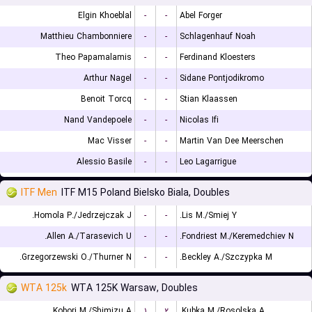
Elgin Khoeblal
-
-
Abel Forger
Matthieu Chambonniere
-
-
Schlagenhauf Noah
Theo Papamalamis
-
-
Ferdinand Kloesters
Arthur Nagel
-
-
Sidane Pontjodikromo
Benoit Torcq
-
-
Stian Klaassen
Nand Vandepoele
-
-
Nicolas Ifi
Mac Visser
-
-
Martin Van Dee Meerschen
Alessio Basile
-
-
Leo Lagarrigue
ITF Men
ITF M15 Poland Bielsko Biala, Doubles
Homola P./Jedrzejczak J.
-
-
Lis M./Smiej Y.
Allen A./Tarasevich U.
-
-
Fondriest M./Keremedchiev N.
Grzegorzewski O./Thurner N.
-
-
Beckley A./Szczypka M.
WTA 125k
WTA 125K Warsaw, Doubles
Kobori M./Shimizu A.
۱
۲
Kubka M./Rosolska A.