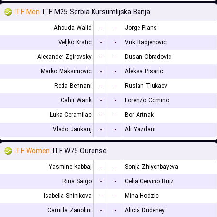
ITF Men
ITF M25 Serbia Kursumlijska Banja
Ahouda Walid
-
-
Jorge Plans
Veljko Krstic
-
-
Vuk Radjenovic
Alexander Zgirovsky
-
-
Dusan Obradovic
Marko Maksimovic
-
-
Aleksa Pisaric
Reda Bennani
-
-
Ruslan Tiukaev
Cahir Warik
-
-
Lorenzo Comino
Luka Ceramilac
-
-
Bor Artnak
Vlado Jankanj
-
-
Ali Yazdani
ITF Women
ITF W75 Ourense
Yasmine Kabbaj
-
-
Sonja Zhiyenbayeva
Rina Saigo
-
-
Celia Cervino Ruiz
Isabella Shinikova
-
-
Mina Hodzic
Camilla Zanolini
-
-
Alicia Dudeney