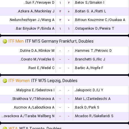
Sun F./Yevseyev D.
۱
۲
Betov S./Simakin I.
Azkara A./Mackinlay J.
۲
۰
Boitan G. A./Ratti L.
Nedunchezhiyan J./Wang A.
۲
۰
Bittoun Kouzmine C./Ouakaa A.
Bar Biryukov P./Binda A.
۱
۱
Ostapenkov D./Pereira T.
ITF Men
ITF M15 Germany Frankfurt, Doubles
Dutine D.A./Klinkov M.
-
-
Hammes T./Petrovic D.
Covato M./Voelzke G.
-
-
Branchetti G./Ilic J.
Rast E./Wedel C.
-
-
Barbic A./Hopfe F.
ITF Women
ITF W75 Leipzig, Doubles
Malygina E./Sebestova I.
-
-
Jakupovic D./Li Y.
Strakhova V./Tikhonova A.
-
-
Mair L./Zantedeschi A.
Kucmov A./Laboutkova A.
-
-
Back D./Park S.
Kovackova A./Taraba Wallberg N.
-
-
Mcadoo R./Sakellaridi S.