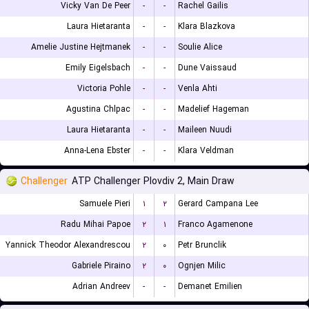
Vicky Van De Peer
-
-
Rachel Gailis
Laura Hietaranta
-
-
Klara Blazkova
Amelie Justine Hejtmanek
-
-
Soulie Alice
Emily Eigelsbach
-
-
Dune Vaissaud
Victoria Pohle
-
-
Venla Ahti
Agustina Chlpac
-
-
Madelief Hageman
Laura Hietaranta
-
-
Maileen Nuudi
Anna-Lena Ebster
-
-
Klara Veldman
Challenger
ATP Challenger Plovdiv 2, Main Draw
Samuele Pieri
۱
۲
Gerard Campana Lee
Radu Mihai Papoe
۲
۱
Franco Agamenone
Yannick Theodor Alexandrescou
۲
۰
Petr Brunclik
Gabriele Piraino
۲
۰
Ognjen Milic
Adrian Andreev
-
-
Demanet Emilien