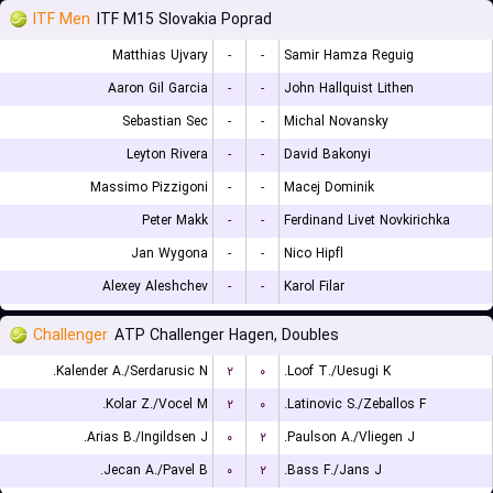
ITF Men
ITF M15 Slovakia Poprad
Matthias Ujvary
-
-
Samir Hamza Reguig
Aaron Gil Garcia
-
-
John Hallquist Lithen
Sebastian Sec
-
-
Michal Novansky
Leyton Rivera
-
-
David Bakonyi
Massimo Pizzigoni
-
-
Macej Dominik
Peter Makk
-
-
Ferdinand Livet Novkirichka
Jan Wygona
-
-
Nico Hipfl
Alexey Aleshchev
-
-
Karol Filar
Challenger
ATP Challenger Hagen, Doubles
Kalender A./Serdarusic N.
۲
۰
Loof T./Uesugi K.
Kolar Z./Vocel M.
۲
۰
Latinovic S./Zeballos F.
Arias B./Ingildsen J.
۰
۲
Paulson A./Vliegen J.
Jecan A./Pavel B.
۰
۲
Bass F./Jans J.