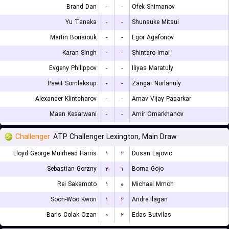
Brand Dan
-
-
Ofek Shimanov
Yu Tanaka
-
-
Shunsuke Mitsui
Martin Borisiouk
-
-
Egor Agafonov
Karan Singh
-
-
Shintaro Imai
Evgeny Philippov
-
-
Iliyas Maratuly
Pawit Sornlaksup
-
-
Zangar Nurlanuly
Alexander Klintcharov
-
-
Arnav Vijay Paparkar
Maan Kesarwani
-
-
Amir Omarkhanov
Challenger
ATP Challenger Lexington, Main Draw
Lloyd George Muirhead Harris
۱
۲
Dusan Lajovic
Sebastian Gorzny
۲
۱
Borna Gojo
Rei Sakamoto
۱
۰
Michael Mmoh
Soon-Woo Kwon
۱
۲
Andre Ilagan
Baris Colak Ozan
۰
۲
Edas Butvilas