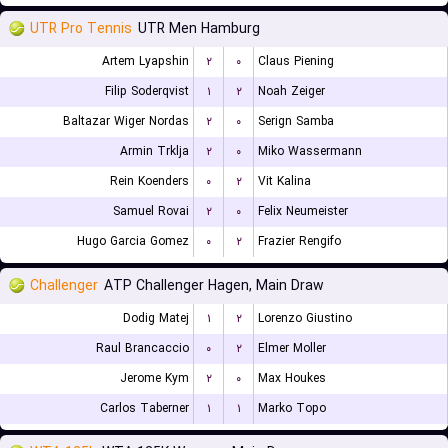
UTR Pro Tennis
UTR Men Hamburg
Artem Lyapshin
۲
۰
Claus Piening
Filip Soderqvist
۱
۲
Noah Zeiger
Baltazar Wiger Nordas
۲
۰
Serign Samba
Armin Trklja
۲
۰
Miko Wassermann
Rein Koenders
۰
۲
Vit Kalina
Samuel Rovai
۲
۰
Felix Neumeister
Hugo Garcia Gomez
۰
۲
Frazier Rengifo
Challenger
ATP Challenger Hagen, Main Draw
Dodig Matej
۱
۲
Lorenzo Giustino
Raul Brancaccio
۰
۲
Elmer Moller
Jerome Kym
۲
۰
Max Houkes
Carlos Taberner
۱
۱
Marko Topo