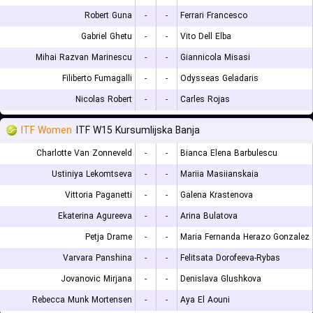
Robert Guna
-
-
Ferrari Francesco
Gabriel Ghetu
-
-
Vito Dell Elba
Mihai Razvan Marinescu
-
-
Giannicola Misasi
Filiberto Fumagalli
-
-
Odysseas Geladaris
Nicolas Robert
-
-
Carles Rojas
ITF Women
ITF W15 Kursumlijska Banja
Charlotte Van Zonneveld
-
-
Bianca Elena Barbulescu
Ustiniya Lekomtseva
-
-
Mariia Masiianskaia
Vittoria Paganetti
-
-
Galena Krastenova
Ekaterina Agureeva
-
-
Arina Bulatova
Petja Drame
-
-
Maria Fernanda Herazo Gonzalez
Varvara Panshina
-
-
Felitsata Dorofeeva-Rybas
Jovanovic Mirjana
-
-
Denislava Glushkova
Rebecca Munk Mortensen
-
-
Aya El Aouni