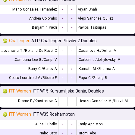
Mario Gonzalez Fernandez
-
-
Aryan Shah
Andrea Colombo
-
-
Alejo Sanchez Quilez
Benjamin Pietri
-
-
Pavlos Tsitsipas
Challenger
ATP Challenger Plovdiv 2 Doubles
Radovanovic T./Rolland De Ravel C.
-
-
Casanova H./Dellien M.
Campana Lee G./Caripi V.
-
-
Carboni L./Uzhylovskyi V.
Barry C./Genov A.
۰
۰
Kamath M./Sharma A.
Couto Loureiro J.V./Ribeiro E.
-
-
Papa C./Zheng B.
ITF Women
ITF W15 Kursumlijska Banja, Doubles
Drame P./Krastenova G.
-
-
Herazo Gonzalez M./Horvit M.
ITF Women
ITF W35 Roehampton
Alice Tubello
-
-
Emily Appleton
Naho Sato
-
-
Hiromi Abe