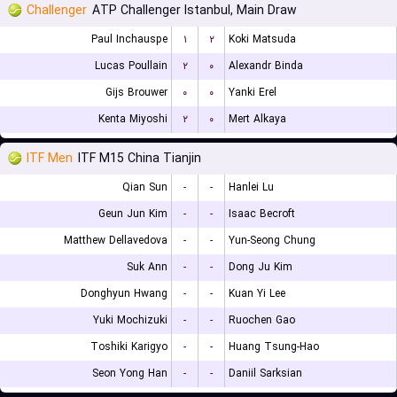
Challenger
ATP Challenger Istanbul, Main Draw
Paul Inchauspe
۱
۲
Koki Matsuda
Lucas Poullain
۲
۰
Alexandr Binda
Gijs Brouwer
۰
۰
Yanki Erel
Kenta Miyoshi
۲
۰
Mert Alkaya
ITF Men
ITF M15 China Tianjin
Qian Sun
-
-
Hanlei Lu
Geun Jun Kim
-
-
Isaac Becroft
Matthew Dellavedova
-
-
Yun-Seong Chung
Suk Ann
-
-
Dong Ju Kim
Donghyun Hwang
-
-
Kuan Yi Lee
Yuki Mochizuki
-
-
Ruochen Gao
Toshiki Karigyo
-
-
Huang Tsung-Hao
Seon Yong Han
-
-
Daniil Sarksian