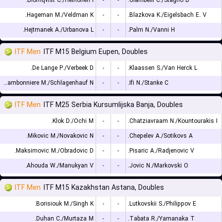
Blomqvist C./Heinonen I.
-
-
Giambelli C./Stagno B.
Hageman M./Veldman K.
-
-
Blazkova K./Eigelsbach E. V.
Hejtmanek A./Urbanova L.
-
-
Palm N./Vanni H.
ITF Men
ITF M15 Belgium Eupen, Doubles
De Lange P./Verbeek D.
-
-
Klaassen S./Van Herck L.
Chambonniere M./Schlagenhauf N.
-
-
Ifi N./Stanke C.
ITF Men
ITF M25 Serbia Kursumlijska Banja, Doubles
Klok D./Ochi M.
-
-
Chatziavraam N./Kountourakis I.
Mikovic M./Novakovic N.
-
-
Chepelev A./Sotikovs A.
Maksimovic M./Obradovic D.
-
-
Pisaric A./Radjenovic V.
Ahouda W./Manukyan V.
-
-
Jovic N./Markovski O.
ITF Men
ITF M15 Kazakhstan Astana, Doubles
Borisiouk M./Singh K.
-
-
Lutkovskii S./Philippov E.
Duhan C./Murtaza M.
-
-
Tabata R./Yamanaka T.