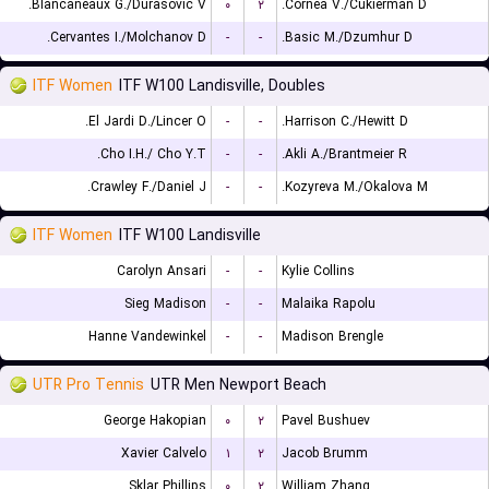
Blancaneaux G./Durasovic V.
۰
۲
Cornea V./Cukierman D.
Cervantes I./Molchanov D.
-
-
Basic M./Dzumhur D.
ITF Women
ITF W100 Landisville, Doubles
El Jardi D./Lincer O.
-
-
Harrison C./Hewitt D.
Cho I.H./ Cho Y.T.
-
-
Akli A./Brantmeier R.
Crawley F./Daniel J.
-
-
Kozyreva M./Okalova M.
ITF Women
ITF W100 Landisville
Carolyn Ansari
-
-
Kylie Collins
Sieg Madison
-
-
Malaika Rapolu
Hanne Vandewinkel
-
-
Madison Brengle
UTR Pro Tennis
UTR Men Newport Beach
George Hakopian
۰
۲
Pavel Bushuev
Xavier Calvelo
۱
۲
Jacob Brumm
Sklar Phillips
۰
۲
William Zhang