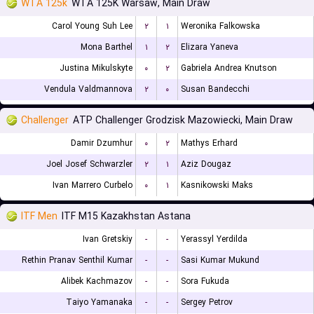
WTA 125k
WTA 125K Warsaw, Main Draw
Carol Young Suh Lee
۲
۱
Weronika Falkowska
Mona Barthel
۱
۲
Elizara Yaneva
Justina Mikulskyte
۰
۲
Gabriela Andrea Knutson
Vendula Valdmannova
۲
۰
Susan Bandecchi
Challenger
ATP Challenger Grodzisk Mazowiecki, Main Draw
Damir Dzumhur
۰
۲
Mathys Erhard
Joel Josef Schwarzler
۲
۱
Aziz Dougaz
Ivan Marrero Curbelo
۰
۱
Kasnikowski Maks
ITF Men
ITF M15 Kazakhstan Astana
Ivan Gretskiy
-
-
Yerassyl Yerdilda
Rethin Pranav Senthil Kumar
-
-
Sasi Kumar Mukund
Alibek Kachmazov
-
-
Sora Fukuda
Taiyo Yamanaka
-
-
Sergey Petrov