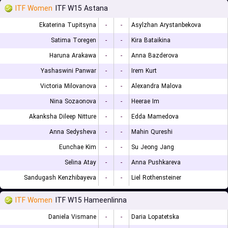
ITF Women
ITF W15 Astana
Ekaterina Tupitsyna
-
-
Asylzhan Arystanbekova
Satima Toregen
-
-
Kira Bataikina
Haruna Arakawa
-
-
Anna Bazderova
Yashaswini Panwar
-
-
Irem Kurt
Victoria Milovanova
-
-
Alexandra Malova
Nina Sozaonova
-
-
Heerae Im
Akanksha Dileep Nitture
-
-
Edda Mamedova
Anna Sedysheva
-
-
Mahin Qureshi
Eunchae Kim
-
-
Su Jeong Jang
Selina Atay
-
-
Anna Pushkareva
Sandugash Kenzhibayeva
-
-
Liel Rothensteiner
ITF Women
ITF W15 Hameenlinna
Daniela Vismane
-
-
Daria Lopatetska