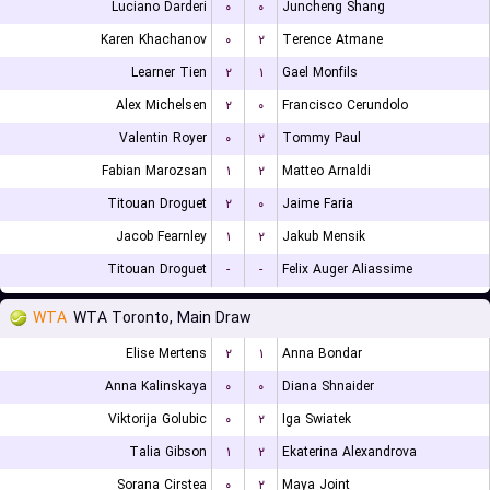
Luciano Darderi
۰
۰
Juncheng Shang
Karen Khachanov
۰
۲
Terence Atmane
Learner Tien
۲
۱
Gael Monfils
Alex Michelsen
۲
۰
Francisco Cerundolo
Valentin Royer
۰
۲
Tommy Paul
Fabian Marozsan
۱
۲
Matteo Arnaldi
Titouan Droguet
۲
۰
Jaime Faria
Jacob Fearnley
۱
۲
Jakub Mensik
Titouan Droguet
-
-
Felix Auger Aliassime
WTA
WTA Toronto, Main Draw
Elise Mertens
۲
۱
Anna Bondar
Anna Kalinskaya
۰
۰
Diana Shnaider
Viktorija Golubic
۰
۲
Iga Swiatek
Talia Gibson
۱
۲
Ekaterina Alexandrova
Sorana Cirstea
۰
۲
Maya Joint