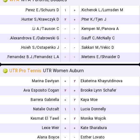
WTA
WTA Toronto, Doubles
Perez E./Schuurs D.
۱
۰
Kichenok L./Lumsden M.
Hunter S./Krawczyk D.
۲
۰
Piter K./Tjen J.
Li A./Tauson C.
-
-
Kempen M./Panova A.
Alexandrova E./Dabrowski G.
-
-
Gauff C./McNally C.
Hsieh S./Ostapenko J.
-
-
Sakkari M./Vekic D.
Fernandez B.J./Fernandez L.A.
-
-
Mertens E./Shnaider D.
UTR Pro Tennis
UTR Women Auburn
Marina Davtyan
۰
۲
Ekaterina Khayrutdinova
Ava Esposito Cogan
۲
۰
Brooke Lynn Schafer
Barrera Gabriella
۰
۲
Kaya Moe
Natalie Outcalt
۱
۱
Lucia Donnelly
Kesmat El Tawil
۰
۲
Monika Wojcik
Lexie Weir
۰
۰
Kate Sharabura
Alana Boyce
-
-
Esther Lovato