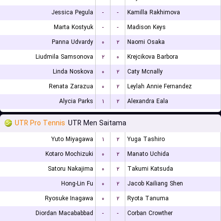
Jessica Pegula
-
-
Kamilla Rakhimova
Marta Kostyuk
-
-
Madison Keys
Panna Udvardy
۰
۲
Naomi Osaka
Liudmila Samsonova
۲
۰
Krejcikova Barbora
Linda Noskova
۰
۲
Caty Mcnally
Renata Zarazua
۰
۲
Leylah Annie Fernandez
Alycia Parks
۱
۲
Alexandra Eala
UTR Pro Tennis
UTR Men Saitama
Yuto Miyagawa
۱
۲
Yuga Tashiro
Kotaro Mochizuki
۰
۲
Manato Uchida
Satoru Nakajima
۰
۲
Takumi Katsuda
Hong-Lin Fu
۰
۲
Jacob Kailiang Shen
Ryosuke Inagawa
۰
۲
Ryota Tanuma
Diordan Macababbad
-
-
Corban Crowther