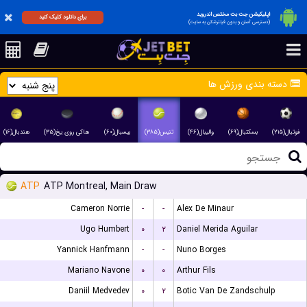
اپلیکیشن جت بت مختص اندروید
برای دانلود کلیک کنید
(دسترسی آسان و بدون فیلترشکن به سایت)
دسته بندی ورزش ها
فوتبال(۲۱۵)
بسکتبال(۶۹)
والیبال(۴۶)
تنیس(۳۸۵)
بیسبال(۶۰)
هاکی روی یخ(۳۵)
هندبال(۱۶)
ATP
ATP Montreal, Main Draw
Cameron Norrie
-
-
Alex De Minaur
Ugo Humbert
۰
۲
Daniel Merida Aguilar
Yannick Hanfmann
-
-
Nuno Borges
Mariano Navone
۰
۰
Arthur Fils
Daniil Medvedev
۰
۲
Botic Van De Zandschulp