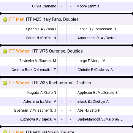
Olivia Carneiro
-
-
Moore Emmie
ITF Men
ITF M25 Italy Fano, Doubles
Spadola A./Vasa I.
-
-
Jarvis R./Johansson O.
Catini N./Perfetti N.
-
-
Amarandei D. A./Berto L.
ITF Women
ITF W75 Ourense, Doubles
Savinykh V./Sawant M.
-
-
Jorge F./Jorge M.
Cervino Ruiz C./Lemaitre T.
-
-
Christie F./Dudeney A.
ITF Women
ITF W35 Roehampton, Doubles
Nagata A./Sato N.
-
-
Appleton E./McDonald E.
Adeshina E./Allen V.
-
-
Black B./Okutoyi A.
Bosman C./Visscher S. J.
-
-
Abe H./Sato H.
Kuzmova K./Rajecki A.
-
-
Dada-Mascoll S./Maloney E.
ITF Men
ITF M25+H Spain Tauste