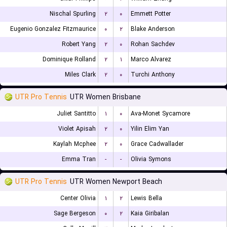
Nischal Spurling
۲
۰
Emmett Potter
Eugenio Gonzalez Fitzmaurice
۰
۲
Blake Anderson
Robert Yang
۲
۰
Rohan Sachdev
Dominique Rolland
۲
۱
Marco Alvarez
Miles Clark
۲
۰
Turchi Anthony
UTR Pro Tennis
UTR Women Brisbane
Juliet Santitto
۱
۰
Ava-Monet Sycamore
Violet Apisah
۲
۰
Yilin Elim Yan
Kaylah Mcphee
۲
۰
Grace Cadwallader
Emma Tran
-
-
Olivia Symons
UTR Pro Tennis
UTR Women Newport Beach
Center Olivia
۱
۲
Lewis Bella
Sage Bergeson
۰
۲
Kaia Giribalan