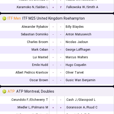
Karamoko N./Salden L.
۰
۲
Falkowska W./Smith A.
ITF Men
ITF M25 United Kingdom Roehampton
Alexander Rybakov
-
-
Billy Blaydes
Sebastian Dominko
-
-
Anton Matusevich
Charles Broom
-
-
Nicolas Jadoun
Mark Ceban
-
-
George Loffhagen
Lui Maxted
-
-
Marcus Walters
Emile Hudd
-
-
Hugo Coquelin
Albert Pedrico Kravtsov
-
-
Oliver Tarvet
Oscar Brown
-
-
Gusic Wan Benjamin
ATP
ATP Montreal, Doubles
Cerundolo F./Etcheverry T.
-
-
Cash J./Glasspool L.
Miedler L./Polmans M.
۰
۰
Goransson A./Ruud C.