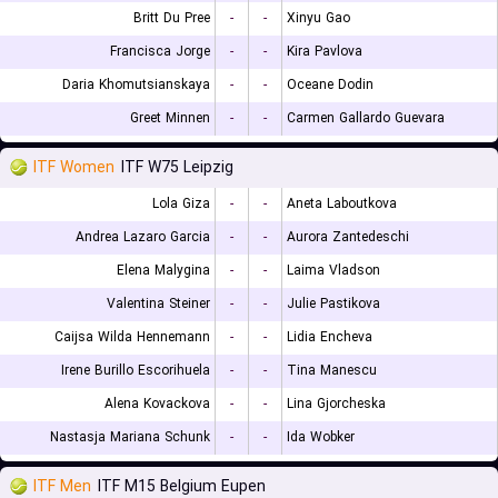
Britt Du Pree
-
-
Xinyu Gao
Francisca Jorge
-
-
Kira Pavlova
Daria Khomutsianskaya
-
-
Oceane Dodin
Greet Minnen
-
-
Carmen Gallardo Guevara
ITF Women
ITF W75 Leipzig
Lola Giza
-
-
Aneta Laboutkova
Andrea Lazaro Garcia
-
-
Aurora Zantedeschi
Elena Malygina
-
-
Laima Vladson
Valentina Steiner
-
-
Julie Pastikova
Caijsa Wilda Hennemann
-
-
Lidia Encheva
Irene Burillo Escorihuela
-
-
Tina Manescu
Alena Kovackova
-
-
Lina Gjorcheska
Nastasja Mariana Schunk
-
-
Ida Wobker
ITF Men
ITF M15 Belgium Eupen