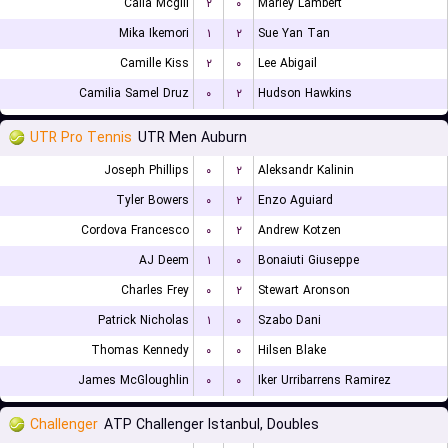
Calla Mcgill
۲
۰
Marley Lambert
Mika Ikemori
۱
۲
Sue Yan Tan
Camille Kiss
۲
۰
Lee Abigail
Camilia Samel Druz
۰
۲
Hudson Hawkins
UTR Pro Tennis
UTR Men Auburn
Joseph Phillips
۰
۲
Aleksandr Kalinin
Tyler Bowers
۰
۲
Enzo Aguiard
Cordova Francesco
۰
۲
Andrew Kotzen
AJ Deem
۱
۰
Bonaiuti Giuseppe
Charles Frey
۰
۲
Stewart Aronson
Patrick Nicholas
۱
۰
Szabo Dani
Thomas Kennedy
۰
۰
Hilsen Blake
James McGloughlin
۰
۰
Iker Urribarrens Ramirez
Challenger
ATP Challenger Istanbul, Doubles