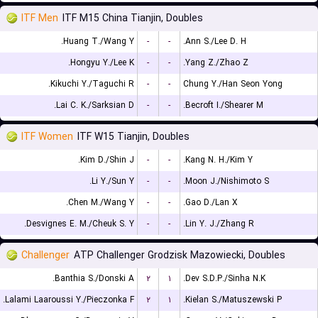
ITF Men
ITF M15 China Tianjin, Doubles
Huang T./Wang Y.
-
-
Ann S./Lee D. H.
Hongyu Y./Lee K.
-
-
Yang Z./Zhao Z.
Kikuchi Y./Taguchi R.
-
-
Chung Y./Han Seon Yong
Lai C. K./Sarksian D.
-
-
Becroft I./Shearer M.
ITF Women
ITF W15 Tianjin, Doubles
Kim D./Shin J.
-
-
Kang N. H./Kim Y.
Li Y./Sun Y.
-
-
Moon J./Nishimoto S.
Chen M./Wang Y.
-
-
Gao D./Lan X.
Desvignes E. M./Cheuk S. Y.
-
-
Lin Y. J./Zhang R.
Challenger
ATP Challenger Grodzisk Mazowiecki, Doubles
Banthia S./Donski A.
۲
۱
Dev S.D.P./Sinha N.K.
Lalami Laaroussi Y./Pieczonka F.
۲
۱
Kielan S./Matuszewski P.