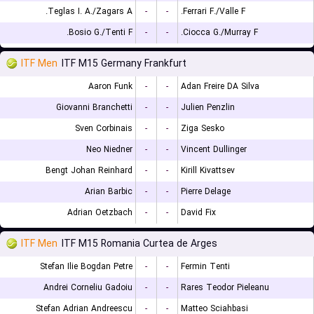
Teglas I. A./Zagars A.
-
-
Ferrari F./Valle F.
Bosio G./Tenti F.
-
-
Ciocca G./Murray F.
ITF Men
ITF M15 Germany Frankfurt
Aaron Funk
-
-
Adan Freire DA Silva
Giovanni Branchetti
-
-
Julien Penzlin
Sven Corbinais
-
-
Ziga Sesko
Neo Niedner
-
-
Vincent Dullinger
Bengt Johan Reinhard
-
-
Kirill Kivattsev
Arian Barbic
-
-
Pierre Delage
Adrian Oetzbach
-
-
David Fix
ITF Men
ITF M15 Romania Curtea de Arges
Stefan Ilie Bogdan Petre
-
-
Fermin Tenti
Andrei Corneliu Gadoiu
-
-
Rares Teodor Pieleanu
Stefan Adrian Andreescu
-
-
Matteo Sciahbasi