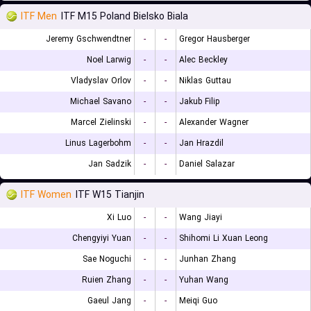
ITF Men
ITF M15 Poland Bielsko Biala
Jeremy Gschwendtner
-
-
Gregor Hausberger
Noel Larwig
-
-
Alec Beckley
Vladyslav Orlov
-
-
Niklas Guttau
Michael Savano
-
-
Jakub Filip
Marcel Zielinski
-
-
Alexander Wagner
Linus Lagerbohm
-
-
Jan Hrazdil
Jan Sadzik
-
-
Daniel Salazar
ITF Women
ITF W15 Tianjin
Xi Luo
-
-
Wang Jiayi
Chengyiyi Yuan
-
-
Shihomi Li Xuan Leong
Sae Noguchi
-
-
Junhan Zhang
Ruien Zhang
-
-
Yuhan Wang
Gaeul Jang
-
-
Meiqi Guo