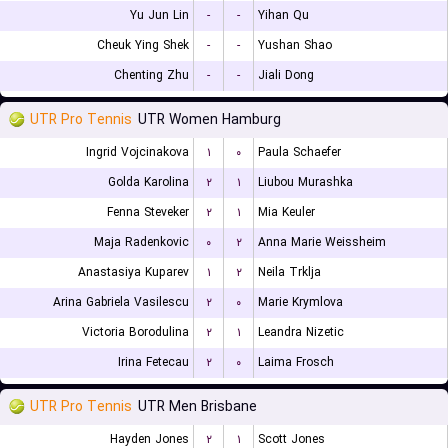
Yu Jun Lin
-
-
Yihan Qu
Cheuk Ying Shek
-
-
Yushan Shao
Chenting Zhu
-
-
Jiali Dong
UTR Pro Tennis
UTR Women Hamburg
Ingrid Vojcinakova
۱
۰
Paula Schaefer
Golda Karolina
۲
۱
Liubou Murashka
Fenna Steveker
۲
۱
Mia Keuler
Maja Radenkovic
۰
۲
Anna Marie Weissheim
Anastasiya Kuparev
۱
۲
Neila Trklja
Arina Gabriela Vasilescu
۲
۰
Marie Krymlova
Victoria Borodulina
۲
۱
Leandra Nizetic
Irina Fetecau
۲
۰
Laima Frosch
UTR Pro Tennis
UTR Men Brisbane
Hayden Jones
۲
۱
Scott Jones