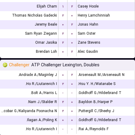
Elijah Cham
۱
۲
Casey Hoole
Thomas Nicholas Gadecki
۲
۰
Henry Lamchinniah
Jeremy Beale
۰
۲
Jonas Hahn
Sam Ryan Ziegann
۲
۰
Sam Oster
Omar Jasika
۲
۰
Zane Stevens
Brendan Loh
۰
۲
Alec Gaudin
Challenger
ATP Challenger Lexington, Doubles
Andrade A./Maginley J.
۰
۲
Arseneault M./Arseneault N.
Ho R./Liutarevich I.
۲
۰
Hsu Y. H./Watanabe S.
Bolt A./Harris L.
-
-
Goldhoff G./Hilderbrand T.
Nam J./Stalder R.
۲
۰
Bayldon B./Harper P.
Escobar G./Kaliyanda Poonacha N.
۲
۰
Puttergill C./Sheehy J.
Ilagan A./Poling K.
۰
۰
Goldhoff G./Hilderbrand T.
Ho R./Liutarevich I.
-
-
Rai A./Reynolds F.