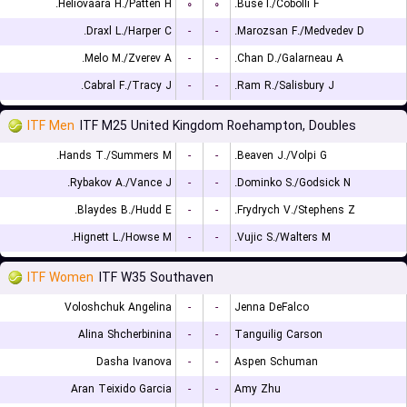
Heliovaara H./Patten H.
۰
۰
Buse I./Cobolli F.
Draxl L./Harper C.
-
-
Marozsan F./Medvedev D.
Melo M./Zverev A.
-
-
Chan D./Galarneau A.
Cabral F./Tracy J.
-
-
Ram R./Salisbury J.
ITF Men
ITF M25 United Kingdom Roehampton, Doubles
Hands T./Summers M.
-
-
Beaven J./Volpi G.
Rybakov A./Vance J.
-
-
Dominko S./Godsick N.
Blaydes B./Hudd E.
-
-
Frydrych V./Stephens Z.
Hignett L./Howse M.
-
-
Vujic S./Walters M.
ITF Women
ITF W35 Southaven
Voloshchuk Angelina
-
-
Jenna DeFalco
Alina Shcherbinina
-
-
Tanguilig Carson
Dasha Ivanova
-
-
Aspen Schuman
Aran Teixido Garcia
-
-
Amy Zhu