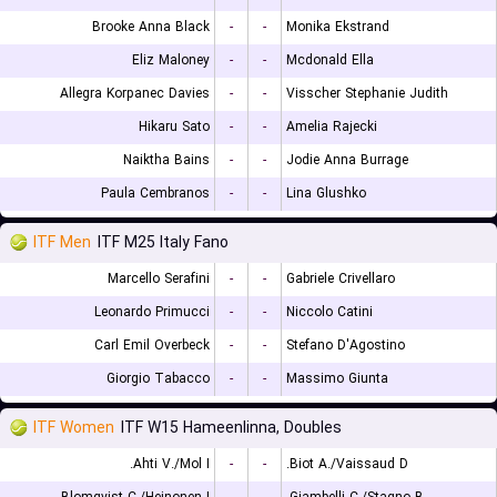
Brooke Anna Black
-
-
Monika Ekstrand
Eliz Maloney
-
-
Mcdonald Ella
Allegra Korpanec Davies
-
-
Visscher Stephanie Judith
Hikaru Sato
-
-
Amelia Rajecki
Naiktha Bains
-
-
Jodie Anna Burrage
Paula Cembranos
-
-
Lina Glushko
ITF Men
ITF M25 Italy Fano
Marcello Serafini
-
-
Gabriele Crivellaro
Leonardo Primucci
-
-
Niccolo Catini
Carl Emil Overbeck
-
-
Stefano D'Agostino
Giorgio Tabacco
-
-
Massimo Giunta
ITF Women
ITF W15 Hameenlinna, Doubles
Ahti V./Mol I.
-
-
Biot A./Vaissaud D.