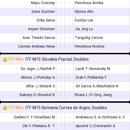
Mayu Crossley
-
-
Penickova Annika
Dana Guzman
-
-
Alyssa Ahn
Erika Sema
-
-
Eunhye Lee
Aspen Schuman
-
-
Jia Jing Lu
Aran Teixido Garcia
-
-
Tanguilig Carson
Carmen Andreea Herea
-
-
Penickova Kristina
ITF Men
ITF M15 Slovakia Poprad, Doubles
De Jager J./Karthik P.
-
-
Lanik T./Novansky M.
Klimas J./Poritskyi A.
-
-
Drab F./Poklemba F.
Siftar J./Stolarik S.
-
-
Gil Garcia A./Mashtakov N.
Bakonyi D./Kisantal B.
-
-
Rivera L./Yi Qing Jiang
ITF Men
ITF M15 Romania Curtea de Arges, Doubles
Garbero F. F./Sciahbasi M.
-
-
Andreescu S. A./Schinteie G. C.
Oki Y./Pieleanu R. T.
-
-
Apostol C./Constantin A.