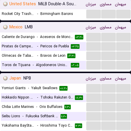
United States
MiLB Double-A Southern League
میزبان
مساوی
میهمان
...
...
...
Rocket City Trash Pandas
-
Birmingham Barons
۰۳:۰۵
Mexico
LMB
میزبان
مساوی
میهمان
...
...
...
Caliente de Durango
-
Aceseros de Monclova
۰۳:۳۰
...
...
...
Piratas de Campeche
-
Pericos de Puebla
۰۳:۴۵
...
...
...
Olmecas de Tabasco
-
Bravos de Leon
۰۴:۳۰
...
...
...
Toros de Tijuana
-
Algodoneros Union Laguna
۰۶:۰۵
Japan
NPB
میزبان
مساوی
میهمان
...
...
...
Yomiuri Giants
-
Yakult Swallows
۰۸:۳۰
...
...
...
Hokkaido Nippon Ham Fighters
-
Tohoku Rakuten Golden Eagles
۰۸:۳۰
...
...
...
Chiba Lotte Marines
-
Orix Buffaloes
۱۱:۳۰
...
...
...
Seibu Lions
-
Fukuoka Softbank Hawks
۱۱:۳۰
...
...
...
Yokohama BayStars
-
Hiroshima Toyo Carp
۱۲:۳۰