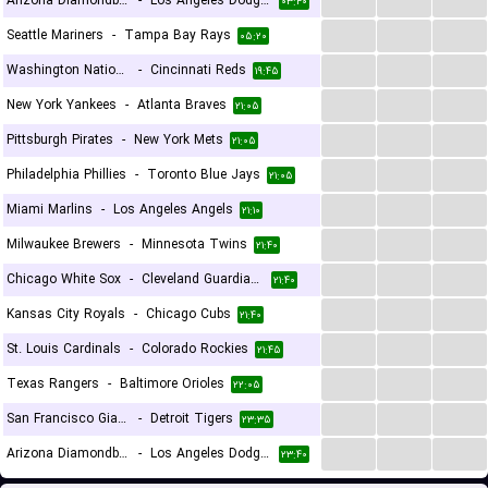
Arizona Diamondbacks
-
Los Angeles Dodgers
۰۳:۴۰
...
...
...
Seattle Mariners
-
Tampa Bay Rays
۰۵:۲۰
...
...
...
Washington Nationals
-
Cincinnati Reds
۱۹:۴۵
...
...
...
New York Yankees
-
Atlanta Braves
۲۱:۰۵
...
...
...
Pittsburgh Pirates
-
New York Mets
۲۱:۰۵
...
...
...
Philadelphia Phillies
-
Toronto Blue Jays
۲۱:۰۵
...
...
...
Miami Marlins
-
Los Angeles Angels
۲۱:۱۰
...
...
...
Milwaukee Brewers
-
Minnesota Twins
۲۱:۴۰
...
...
...
Chicago White Sox
-
Cleveland Guardians
۲۱:۴۰
...
...
...
Kansas City Royals
-
Chicago Cubs
۲۱:۴۰
...
...
...
St. Louis Cardinals
-
Colorado Rockies
۲۱:۴۵
...
...
...
Texas Rangers
-
Baltimore Orioles
۲۲:۰۵
...
...
...
San Francisco Giants
-
Detroit Tigers
۲۳:۳۵
...
...
...
Arizona Diamondbacks
-
Los Angeles Dodgers
۲۳:۴۰