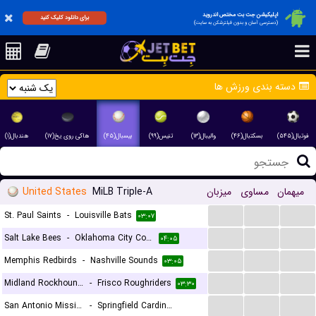
اپلیکیشن جت بت مختص اندروید
برای دانلود کلیک کنید
(دسترسی آسان و بدون فیلترشکن به سایت)
دسته بندی ورزش ها
فوتبال(۵۴۵)
بسکتبال(۴۶)
والیبال(۱۳)
تنیس(۹۹)
بیسبال(۴۵)
هاکی روی یخ(۱۷)
هندبال(۱)
United States
MiLB Triple-A
میزبان
مساوی
میهمان
...
...
...
St. Paul Saints
-
Louisville Bats
۰۳:۰۷
...
...
...
Salt Lake Bees
-
Oklahoma City Comets
۰۴:۰۵
...
...
...
Memphis Redbirds
-
Nashville Sounds
۰۳:۰۵
...
...
...
Midland Rockhounds
-
Frisco Roughriders
۰۳:۳۰
...
...
...
San Antonio Missions
-
Springfield Cardinals