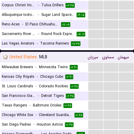
...
...
...
Corpus Christi Hooks
-
Tulsa Drillers
۰۳:۳۵
۰۳:۳۵
...
...
...
Albuquerque Isotopes
-
Sugar Land Space Cowboys
۰۴:۰۵
...
...
...
Reno Aces
-
El Paso Chihuahuas
۰۵:۰۵
...
...
...
Sacramento River Cats
-
Round Rock Express
۰۵:۰۷
...
...
...
Las Vegas Aviators
-
Tacoma Rainiers
۰۵:۳۵
United States
MLB
میزبان
مساوی
میهمان
...
...
...
Milwaukee Brewers
-
Minnesota Twins
۰۲:۴۰
...
...
...
Kansas City Royals
-
Chicago Cubs
۰۲:۴۰
...
...
...
St. Louis Cardinals
-
Colorado Rockies
۰۲:۴۵
...
...
...
San Francisco Giants
-
Detroit Tigers
۰۲:۴۵
...
...
...
Texas Rangers
-
Baltimore Orioles
۰۲:۴۵
...
...
...
Chicago White Sox
-
Cleveland Guardians
۰۲:۴۵
...
...
...
San Diego Padres
-
Houston Astros
۰۲:۴۵
...
...
...