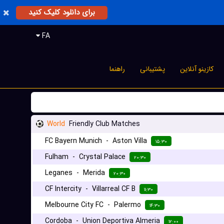
برای دانلود کلیک کنید
FA
کازینو آنلاین
پشتیبانی
راهنما
World
Friendly Club Matches
FC Bayern Munich
-
Aston Villa
۱۵:۳۰
Fulham
-
Crystal Palace
۲۰:۳۰
Leganes
-
Merida
۲۰:۳۰
CF Intercity
-
Villarreal CF B
۱۱:۳۰
Melbourne City FC
-
Palermo
۱۴:۳۰
Cordoba
-
Union Deportiva Almeria
۱۲:۰۰