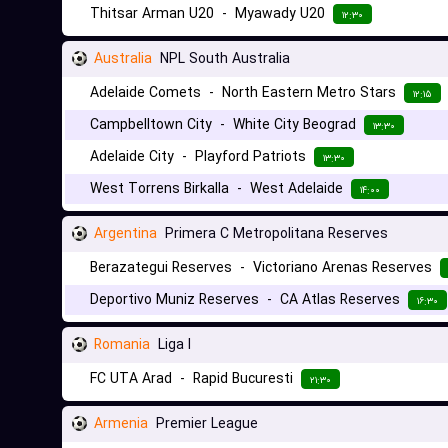
Thitsar Arman U20
-
Myawady U20
۱۲:۳۰
Australia
NPL South Australia
Adelaide Comets
-
North Eastern Metro Stars
۱۲:۱۵
Campbelltown City
-
White City Beograd
۱۳:۳۰
Adelaide City
-
Playford Patriots
۱۳:۳۰
West Torrens Birkalla
-
West Adelaide
۱۴:۰۰
Argentina
Primera C Metropolitana Reserves
Berazategui Reserves
-
Victoriano Arenas Reserves
Deportivo Muniz Reserves
-
CA Atlas Reserves
۱۶:۳۰
Romania
Liga I
FC UTA Arad
-
Rapid Bucuresti
۲۱:۳۰
Armenia
Premier League