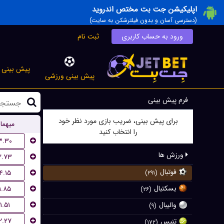
اپلیکیشن جت بت مختص اندروید
(دسترسی آسان و بدون فیلترشکن به سایت)
ورود به حساب کاربری
ثبت نام
پیش بینی ز
پیش بینی ورزشی
فرم پیش بینی
برای پیش بینی، ضریب بازی مورد نظر خود
میهما
را انتخاب کنید
۳.۳۰
ورزش ها
۲.۷۳
فوتبال
۴.۱۵
(۲۹۱)
بسکتبال
۱.۸۵
(۲۶)
۱.۵۱
والیبال
(۹)
۲.۲۷
تنیس
(۱۷۲)