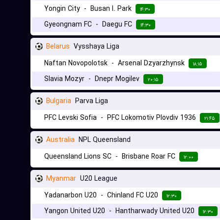
Yongin City
-
Busan I. Park
۱۴:۳۰
Gyeongnam FC
-
Daegu FC
۱۴:۳۰
Belarus
Vysshaya Liga
Naftan Novopolotsk
-
Arsenal Dzyarzhynsk
۱۸:۱۵
Slavia Mozyr
-
Dnepr Mogilev
۲۰:۱۵
Bulgaria
Parva Liga
PFC Levski Sofia
-
PFC Lokomotiv Plovdiv 1936
۲۱:۴۵
Australia
NPL Queensland
Queensland Lions SC
-
Brisbane Roar FC
۱۲:۰۰
Myanmar
U20 League
Yadanarbon U20
-
Chinland FC U20
۱۲:۳۰
Yangon United U20
-
Hantharwady United U20
۱۲:۳۰