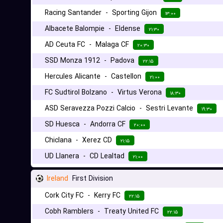
Racing Santander
-
Sporting Gijon
۱۳:۰۰
Albacete Balompie
-
Eldense
۲۱:۳۰
AD Ceuta FC
-
Malaga CF
۲۰:۳۰
SSD Monza 1912
-
Padova
۲۲:۱۵
Hercules Alicante
-
Castellon
۲۱:۰۰
FC Sudtirol Bolzano
-
Virtus Verona
۱۸:۳۰
ASD Seravezza Pozzi Calcio
-
Sestri Levante
۱۹:۳۰
SD Huesca
-
Andorra CF
۲۰:۰۰
Chiclana
-
Xerez CD
۲۱:۱۵
UD Llanera
-
CD Lealtad
۲۱:۰۰
Ireland
First Division
Cork City FC
-
Kerry FC
۲۲:۱۵
Cobh Ramblers
-
Treaty United FC
۲۲:۱۵