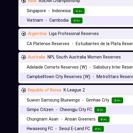
Asia
ASEAN Championship
Singapore
-
Indonesia
۱۶:۳۰
Vietnam
-
Cambodia
۱۶:۳۰
Argentina
Liga Profesional Reserves
CA Platense Reserves
-
Estudiantes de la Plata Rese
Australia
NPL South Australia Women Reserves
Adelaide Comets Reserves (W)
-
Salisbury Inter Rese
Campbelltown City Reserves (W)
-
MetroStars Reser
Republic of Korea
K-League 2
Suwon Samsung Bluewings
-
Gimhae City
۱۴:۳۰
Gimpo Citizen
-
Cheongju City FC
۱۴:۳۰
Chungnam Asan
-
Ansan Greeners
۱۴:۳۰
Hwaseong FC
-
Seoul E-Land FC
۱۴:۳۰