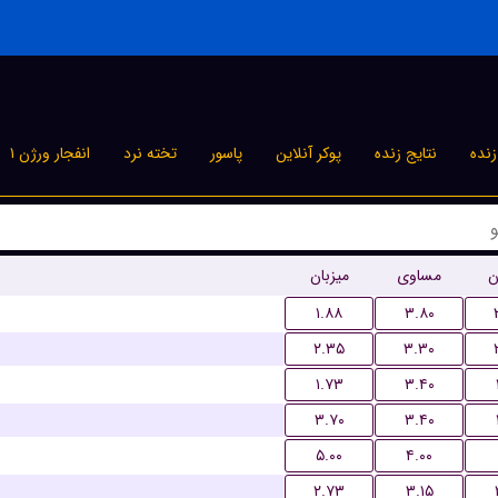
نده
نتایج زنده
پوکر آنلاین
پاسور
تخته نرد
انفجار ورژن ۱
ن
مساوی
میزبان
۱.۸۸
۳.۸۰
۲.۳۵
۳.۳۰
۱.۷۳
۳.۴۰
۳.۷۰
۳.۴۰
۵.۰۰
۴.۰۰
۲.۷۳
۳.۱۵