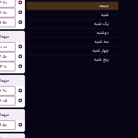
۳.۲۰
جمعه
۲.۸۰
شنبه
۷.۵۰
یک شنبه
دوشنبه
میهما
سه شنبه
۱۰.۰۰
چهار شنبه
۴.۵۰
پنج شنبه
۳.۱۰
میهما
۲.۹۰
۲.۰۵
میهما
۹.۵۰