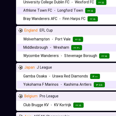
University College Dublin FC
-
Wexford FC
۲۲:۱۵
Athlone Town FC
-
Longford Town
۲۲:۱۵
Bray Wanderers AFC
-
Finn Harps FC
۲۲:۱۵
England
EFL Cup
Wolverhampton
-
Port Vale
۲۲:۱۵
Middlesbrough
-
Wrexham
۲۲:۳۰
Wycombe Wanderers
-
Stevenage Borough
۲۲:۱۵
Japan
J League
Gamba Osaka
-
Urawa Red Diamonds
۱۴:۰۰
Yokohama F Marinos
-
Kashima Antlers
۱۳:۵۵
Belgium
Pro League
Club Brugge KV
-
KV Kortrijk
۲۲:۱۵