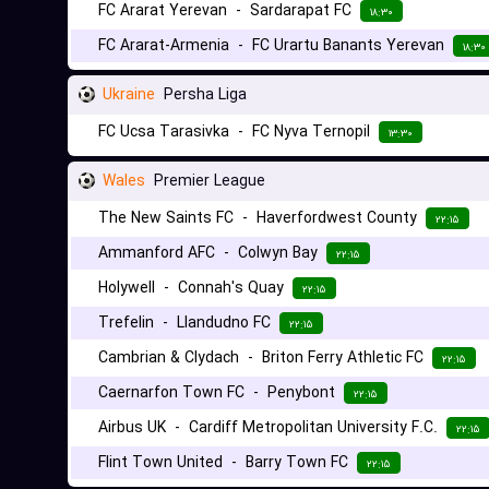
FC Ararat Yerevan
-
Sardarapat FC
۱۸:۳۰
FC Ararat-Armenia
-
FC Urartu Banants Yerevan
۱۸:۳۰
Ukraine
Persha Liga
FC Ucsa Tarasivka
-
FC Nyva Ternopil
۱۳:۳۰
Wales
Premier League
The New Saints FC
-
Haverfordwest County
۲۲:۱۵
Ammanford AFC
-
Colwyn Bay
۲۲:۱۵
Holywell
-
Connah's Quay
۲۲:۱۵
Trefelin
-
Llandudno FC
۲۲:۱۵
Cambrian & Clydach
-
Briton Ferry Athletic FC
۲۲:۱۵
Caernarfon Town FC
-
Penybont
۲۲:۱۵
Airbus UK
-
Cardiff Metropolitan University F.C.
۲۲:۱۵
Flint Town United
-
Barry Town FC
۲۲:۱۵