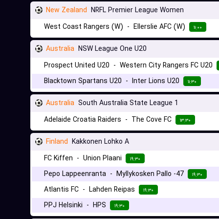
New Zealand
NRFL Premier League Women
West Coast Rangers (W)
-
Ellerslie AFC (W)
۱۱:۰۰
Australia
NSW League One U20
Prospect United U20
-
Western City Rangers FC U20
Blacktown Spartans U20
-
Inter Lions U20
۱۱:۳۰
Australia
South Australia State League 1
Adelaide Croatia Raiders
-
The Cove FC
۱۳:۳۰
Finland
Kakkonen Lohko A
FC Kiffen
-
Union Plaani
۱۹:۳۰
Pepo Lappeenranta
-
Myllykosken Pallo -47
۱۹:۳۰
Atlantis FC
-
Lahden Reipas
۱۹:۳۰
PPJ Helsinki
-
HPS
۱۹:۳۰