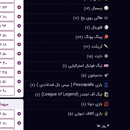
۲.۷۳
بیسبال
(۱۳)
۲.۸۰
هاکی روی یخ
(۱۸)
۱.۹۴
فلوربال
(۷)
۶.۵۰
پینگ پونگ
(۱۶۶)
۲.۱۸
کریکت
(۲۲)
۹.۵۰
دارت
(۱۵)
۳.۴۰
لیگ فوتبال استرالیایی
(۱)
۲.۴۵
بدمینتون
(۵)
۱.۵۱
بازی Pessapallo ( بیس بال فندلاندی )
(۷)
۲.۹۰
لیگ آف لجندز (League of Legend)
(۸)
بازی دوتا
میهما
(۸)
بازی کالاف دیوتی
۶.۵۰
(۵)
۲.۸۰
روز ها