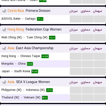
Wallis and Futuna
-
Guam
۰۶:۵۵
Costa Rica
Primera Division
میزبان
مساوی
میهمان
...
...
...
ASOVOL Belen
-
Cartago
۰۶:۰۰
Hong Kong
Federation Cup Women
میزبان
مساوی
میهمان
...
...
...
Wah Ching (W)
-
Tuen Ching (W)
۰۸:۰۰
Asia
East Asia Championship
میزبان
مساوی
میهمان
...
...
...
Hong Kong
-
Chinese Taipei
۰۸:۵۵
...
...
...
Mongolia
-
China
۱۱:۵۵
...
...
...
Japan
-
South Korea
۱۴:۵۵
Asia
SEA V.League Women
میزبان
مساوی
میهمان
...
...
...
Philippines (W)
-
Indonesia (W)
۰۹:۳۰
...
...
...
Thailand (W)
-
Vietnam (W)
۱۳:۰۰