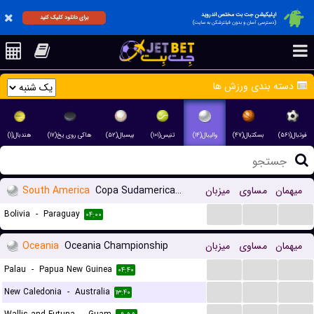
اپلیکیشن جت بت مختص اندروید
برای دانلود کلیک کنید
(دسترسی آسان و بدون فیلترشکن به سایت)
دسته بندی ورزش ها
فوتبال(۵۶۱)
بسکتبال(۴۷)
والیبال(۱۴)
تنیس(۱۰۱)
بیسبال(۵۲)
هاکی روی یخ(۱۷)
هندبال(۱)
South America
Copa Sudamericana
میزبان
مساوی
میهمان
...
...
...
Bolivia
-
Paraguay
۰۴:۰۰
Oceania
Oceania Championship
میزبان
مساوی
میهمان
...
...
...
Palau
-
Papua New Guinea
۰۴:۴۰
...
...
...
New Caledonia
-
Australia
۱۳:۴۰
...
...
...