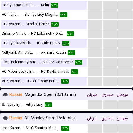
...
...
...
Hc Dynamo Pardubice B
-
Kolin
۱۸:۳۰
...
...
...
HC Taifun
-
Stalnye Lisy Magnitogorsk
۱۳:۳۰
...
...
...
HC Ryazan
-
Dizelist Penza
۱۳:۳۰
...
...
...
Dinamo Minsk
-
HC Lokomotiv Orsha
۱۷:۳۰
...
...
...
HC Frydek Mistek
-
HC Zubr Prerov
۱۸:۳۰
...
...
...
Neftyanik Almetyevsk
-
AK Bars Kazan
۱۸:۳۰
...
...
...
TMH Polonia Bytom
-
JKH GKS Jastrzebie
۱۸:۳۰
...
...
...
HC Motor Ceske Budejovice
-
HC Dukla Jihlava
۱۹:۰۰
...
...
...
VHK Vsetin
-
HC RT Torax Poruba
۱۹:۳۰
Russia
Magnitka Open (3x10 min)
میزبان
مساوی
میهمان
...
...
...
Svirepye Eji
-
Hitrye Lisy
۱۲:۳۰
Russia
NE Maslov Saint-Petersburg
میزبان
مساوی
میهمان
...
...
...
Irbis Kazan
-
MHC Spartak Moscow
۱۵:۳۰