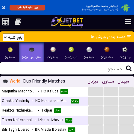
اپلیکیشن جت بت مختص اندروید
برای دانلود کلیک کنید
(دسترسی آسان و بدون فیلترشکن به سایت)
دسته بندی ورزش ها
فوتبال(۱۴۱)
بسکتبال(۸)
والیبال(۵)
تنیس(۲۵۰)
بیسبال(۱۴)
هاکی روی یخ(۱۷)
هندبال(۱)
World
Club Friendly Matches
میزبان
مساوی
میهمان
...
...
...
Magnitka Magnitogorsk
-
HC Kaluga
۱۳:۳۰
...
...
...
Omskie Yastreby
-
HC Kuznetskie Medvedi
۱۵:۳۰
...
...
...
Reaktor Nizhnekamsk
-
Tolpar
۱۶:۰۰
...
...
...
Toros Neftekamsk
-
Izhstal Izhevsk
۱۷:۰۰
...
...
...
Bili Tygri Liberec
-
BK Mlada Boleslav
۱۸:۳۰